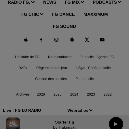
RADIO FG.
NEWS
FG MIX
PODCASTS
FG CHIC
FG DANCE
MAXXIMUM
FG SOUND
L'histoire de FG
Nous contacter
Publicité - Agence FG
DAB+
Règlement des jeux
Légal - Confidentialité
Gestion des cookies
Plan du site
Archives
2026
2025
2024
2023
2022
Live :
FG DJ RADIO
Webradios
Starter Fg
By Hakimakli