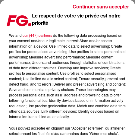
Continuer sans accepter
Le respect de votre vie privée est notre
priorité
LA MUSIC STORY DU JOUR : ERIC PRYDZ
We and
our (447) partners
do the following data processing based on
your consent and/or our legitimate interest: Store and/or access
Publié : 3 novembre 2025 à 11h31
information on a device; Use limited data to select advertising; Create
profiles for personalised advertising; Use profiles to select personalised
advertising; Measure advertising performance; Measure content
performance; Understand audiences through statistics or combinations
of data from different sources; Develop and improve services; Create
profiles to personalise content; Use profiles to select personalised
content; Use limited data to select content; Ensure security, prevent and
detect fraud, and fix errors; Deliver and present advertising and content;
Save and communicate privacy choices. These technologies may
process personal data such as IP address and browsing data to offer
following functionalities: Identify devices based on information actively
requested; Use precise geolocation data; Match and combine data from
other data sources; Link different devices; Identify devices based on
information transmitted automatically.
Vous pouvez accepter en cliquant sur "Accepter et fermer", ou affiner en
sélectionnant les finalités et/ou partenaires dans "Gérer mes choix".