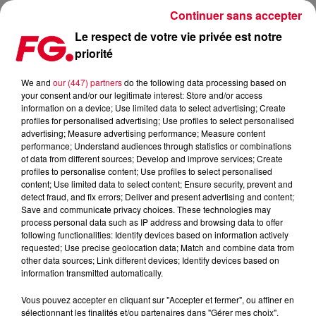
Continuer sans accepter
Le respect de votre vie privée est notre
priorité
LA MUSIC STORY DU JOUR : DAVID GUETTA
We and
our (447) partners
do the following data processing based on
your consent and/or our legitimate interest: Store and/or access
Publié : 16 juillet 2025 à 11h54 par Christophe HUBERT
information on a device; Use limited data to select advertising; Create
profiles for personalised advertising; Use profiles to select personalised
advertising; Measure advertising performance; Measure content
performance; Understand audiences through statistics or combinations
of data from different sources; Develop and improve services; Create
profiles to personalise content; Use profiles to select personalised
content; Use limited data to select content; Ensure security, prevent and
detect fraud, and fix errors; Deliver and present advertising and content;
Save and communicate privacy choices. These technologies may
process personal data such as IP address and browsing data to offer
following functionalities: Identify devices based on information actively
requested; Use precise geolocation data; Match and combine data from
other data sources; Link different devices; Identify devices based on
information transmitted automatically.
Vous pouvez accepter en cliquant sur "Accepter et fermer", ou affiner en
sélectionnant les finalités et/ou partenaires dans "Gérer mes choix".