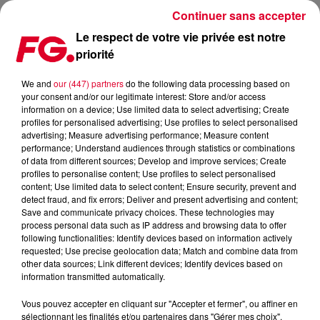
Continuer sans accepter
Le respect de votre vie privée est notre
priorité
LA MUSIC STORY DU JOUR : CHRIS LAKE
We and
our (447) partners
do the following data processing based on
your consent and/or our legitimate interest: Store and/or access
Publié : 17 juillet 2025 à 11h45 par Christophe HUBERT
information on a device; Use limited data to select advertising; Create
profiles for personalised advertising; Use profiles to select personalised
advertising; Measure advertising performance; Measure content
performance; Understand audiences through statistics or combinations
of data from different sources; Develop and improve services; Create
profiles to personalise content; Use profiles to select personalised
content; Use limited data to select content; Ensure security, prevent and
detect fraud, and fix errors; Deliver and present advertising and content;
Save and communicate privacy choices. These technologies may
process personal data such as IP address and browsing data to offer
following functionalities: Identify devices based on information actively
requested; Use precise geolocation data; Match and combine data from
other data sources; Link different devices; Identify devices based on
information transmitted automatically.
Vous pouvez accepter en cliquant sur "Accepter et fermer", ou affiner en
sélectionnant les finalités et/ou partenaires dans "Gérer mes choix".