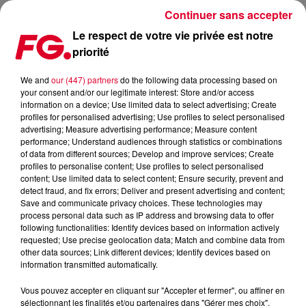
Continuer sans accepter
Le respect de votre vie privée est notre
priorité
LA MUSIC STORY DU JOUR : CHAMPS ELYSÉES
We and
our (447) partners
do the following data processing based on
your consent and/or our legitimate interest: Store and/or access
Publié : 2 décembre 2021 à 11h46 par Christophe HUBERT
information on a device; Use limited data to select advertising; Create
profiles for personalised advertising; Use profiles to select personalised
advertising; Measure advertising performance; Measure content
performance; Understand audiences through statistics or combinations
of data from different sources; Develop and improve services; Create
profiles to personalise content; Use profiles to select personalised
content; Use limited data to select content; Ensure security, prevent and
detect fraud, and fix errors; Deliver and present advertising and content;
Save and communicate privacy choices. These technologies may
process personal data such as IP address and browsing data to offer
following functionalities: Identify devices based on information actively
requested; Use precise geolocation data; Match and combine data from
other data sources; Link different devices; Identify devices based on
information transmitted automatically.
Vous pouvez accepter en cliquant sur "Accepter et fermer", ou affiner en
sélectionnant les finalités et/ou partenaires dans "Gérer mes choix".