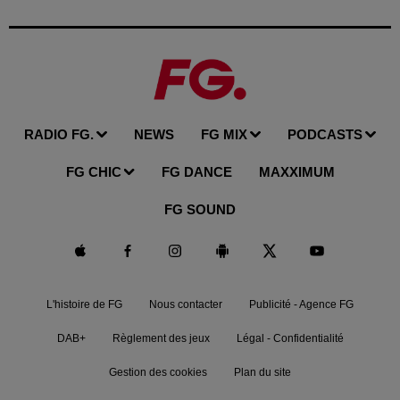
RADIO FG.
NEWS
FG MIX
PODCASTS
FG CHIC
FG DANCE
MAXXIMUM
FG SOUND
L'histoire de FG
Nous contacter
Publicité - Agence FG
DAB+
Règlement des jeux
Légal - Confidentialité
Gestion des cookies
Plan du site