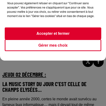
Vous pouvez également refuser en cliquant sur "Continuer sans
accepter". Vos préférences ne s'appliqueront que pour ce site. Vous
pouvez mettre à jour vos choix, ou retirer votre consentement à tout
moment via le lien "Gérer les cookies" situé en bas de chaque page.
Accepter et fermer
Gérer mes choix
Bob Sinclar
Crédit :
cover officiel
JEUDI 02 DÉCEMBRE :
LA MUSIC STORY DU JOUR C’EST CELLE DE
CHAMPS ELYSÉES…
En pleine année 2000, certes le monde avait survécu au
fameux bug informatique… mais il devait tout de même