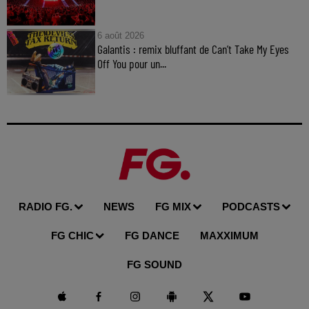
6 août 2026
Galantis : remix bluffant de Can’t Take My Eyes
Off You pour un...
RADIO FG.
NEWS
FG MIX
PODCASTS
FG CHIC
FG DANCE
MAXXIMUM
FG SOUND