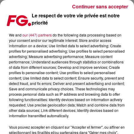
Continuer sans accepter
Le respect de votre vie privée est notre
priorité
LA MUSIC STORY DU JOUR : AVAION
We and
our (447) partners
do the following data processing based on
your consent and/or our legitimate interest: Store and/or access
Publié : 25 février 2025 à 11h15 par
information on a device; Use limited data to select advertising; Create
profiles for personalised advertising; Use profiles to select personalised
Christophe HUBERT
advertising; Measure advertising performance; Measure content
performance; Understand audiences through statistics or combinations
of data from different sources; Develop and improve services; Create
profiles to personalise content; Use profiles to select personalised
content; Use limited data to select content; Ensure security, prevent and
detect fraud, and fix errors; Deliver and present advertising and content;
Save and communicate privacy choices. These technologies may
process personal data such as IP address and browsing data to offer
following functionalities: Identify devices based on information actively
requested; Use precise geolocation data; Match and combine data from
other data sources; Link different devices; Identify devices based on
information transmitted automatically.
Vous pouvez accepter en cliquant sur "Accepter et fermer", ou affiner en
sélectionnant les finalités et/ou partenaires dans "Gérer mes choix".