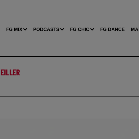
FG MIX
PODCASTS
FG CHIC
FG DANCE
MA
VEILLER