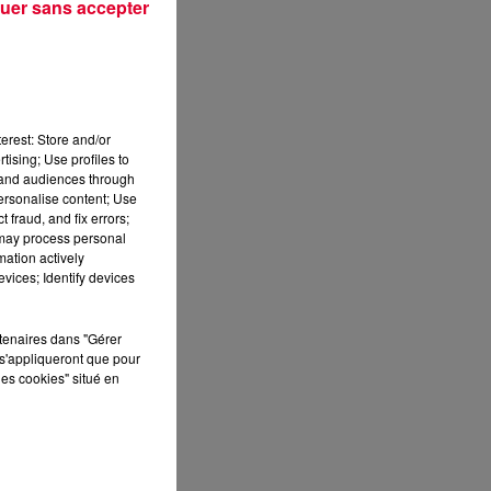
uer sans accepter
erest: Store and/or
tising; Use profiles to
tand audiences through
personalise content; Use
 fraud, and fix errors;
 may process personal
mation actively
vices; Identify devices
rtenaires dans "Gérer
s'appliqueront que pour
les cookies" situé en
sec