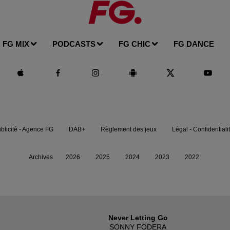
FG MIX
PODCASTS
FG CHIC
FG DANCE
blicité - Agence FG
DAB+
Règlement des jeux
Légal - Confidentiali
Archives
2026
2025
2024
2023
2022
Never Letting Go
SONNY FODERA