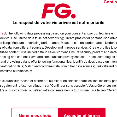
Contin
fg music story
christophe hubert
Radio FG
Le respect de votre vie privée est notre priorité
La music story du jour c’est celle des artistes féminines à
surveiller cette année… Pionnières, comb
ers
do the following data processing based on your consent and/or our legitimate int
device; Use limited data to select advertising; Create profiles for personalised adver
vertising; Measure advertising performance; Measure content performance; Unders
ns of data from different sources; Develop and improve services; Create profiles to 
alised content; Use limited data to select content; Ensure security, prevent and detect
ertising and content; Save and communicate privacy choices. These technologies
and browsing data to offer following functionalities: Identify devices based on infor
eolocation data; Match and combine data from other data sources; Link different de
nsmitted automatically.
cliquant sur "Accepter et fermer", ou affiner en sélectionnant les finalités et/ou pa
 également refuser en cliquant sur "Continuer sans accepter". Vos préférences ne 
tre à jour vos choix, ou retirer votre consentement à tout moment via le lien "Gérer 
Gérer mes choix
Accepter et fermer
2 min 41 