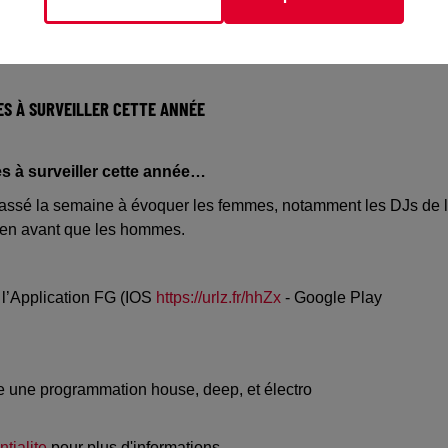
NES À SURVEILLER CETTE ANNÉE
es à surveiller cette année…
passé la semaine à évoquer les femmes, notamment les DJs de 
 en avant que les hommes.
 l’Application FG (IOS
https://urlz.fr/hhZx
- Google Play
e une programmation house, deep, et électro
tialite
pour plus d'informations.