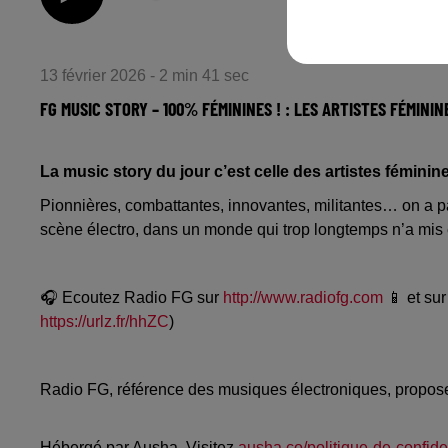
13 février 2026 - 2 min 41 sec
FG MUSIC STORY – 100% FÉMININES ! : LES ARTISTES FÉMINI
La music story du jour c’est celle des artistes féminin
Pionnières, combattantes, innovantes, militantes… on a 
scène électro, dans un monde qui trop longtemps n’a mis
🎧 Ecoutez Radio FG sur
http://www.radiofg.com
📱 et sur
https://urlz.fr/hhZC
)
Radio FG, référence des musiques électroniques, propos
Hébergé par Ausha. Visitez
ausha.co/politique-de-confiden