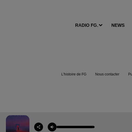
RADIO FG.
NEWS
L'histoire de FG
Nous contacter
Pu