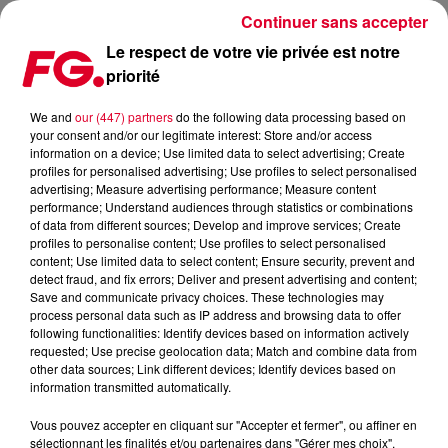
Continuer sans accepter
Le respect de votre vie privée est notre
priorité
LA MELODIC DE MICHAEL CANITROT
We and
our (447) partners
do the following data processing based on
your consent and/or our legitimate interest: Store and/or access
Publié : 3 mars 2022 à 8h00 par Christophe HUBERT
information on a device; Use limited data to select advertising; Create
profiles for personalised advertising; Use profiles to select personalised
advertising; Measure advertising performance; Measure content
performance; Understand audiences through statistics or combinations
of data from different sources; Develop and improve services; Create
profiles to personalise content; Use profiles to select personalised
content; Use limited data to select content; Ensure security, prevent and
detect fraud, and fix errors; Deliver and present advertising and content;
Save and communicate privacy choices. These technologies may
process personal data such as IP address and browsing data to offer
following functionalities: Identify devices based on information actively
requested; Use precise geolocation data; Match and combine data from
other data sources; Link different devices; Identify devices based on
information transmitted automatically.
Vous pouvez accepter en cliquant sur "Accepter et fermer", ou affiner en
sélectionnant les finalités et/ou partenaires dans "Gérer mes choix".