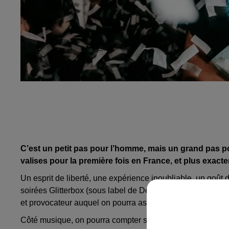
C’est un petit pas pour l’homme, mais un grand pas pou
valises pour la première fois en France, et plus exact
Un esprit de liberté, une expérience inoubliable, un goût
soirées
Glitterbox
(sous
label
de
Defected
)
comptent parm
et provocateur auquel on pourra assister pour la première 
Côté musique, on pourra compter sur des sonorités disco