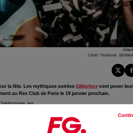
Glitte
Crédit :
Facebook : @Glitter
r la fête.
Les mythiques soirées
Glitterbox
vont poser leu
ement au Rex Club de Paris le 19 janvier prochain.
 d’hédonisme, les
i
les plus grandioses du monde
.
Un spectacle haut en couleu
Contin
fois dans la capitale
à l’occasion de la Fashion
Week
.
 house avec la présence des porte-drapeaux du