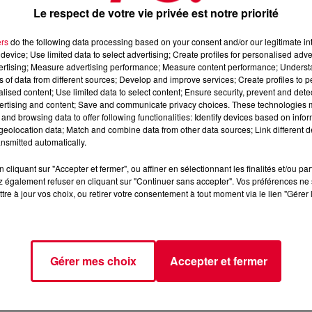
be « Baby
I’m
Yours
», les poulains du label Ed
Banger
partager
Le respect de votre vie privée est notre priorité
ulse
,
dj
résident chez
Defected
.
ers
do the following data processing based on your consent and/or our legitimate int
travagante possible,
Glitterbox
prévoit de venir avec des
device; Use limited data to select advertising; Create profiles for personalised adver
s haut en
couleurs
.
vertising; Measure advertising performance; Measure content performance; Unders
ns of data from different sources; Develop and improve services; Create profiles to 
 fête.
alised content; Use limited data to select content; Ensure security, prevent and detect
ertising and content; Save and communicate privacy choices. These technologies
acebook de l'événement
.
and browsing data to offer following functionalities: Identify devices based on infor
eolocation data; Match and combine data from other data sources; Link different de
nsmitted automatically.
cliquant sur "Accepter et fermer", ou affiner en sélectionnant les finalités et/ou pa
 également refuser en cliquant sur "Continuer sans accepter". Vos préférences ne 
tre à jour vos choix, ou retirer votre consentement à tout moment via le lien "Gérer 
Gérer mes choix
Accepter et fermer