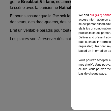
genre
Breakbot
&
Irfane
, notamment connu pour leur tu
la scène avec la
parisienne
Nathalie Duchene
et
Youg
P
We and
our (447) partn
Et pour s’assurer que la fête soit le plus mémorable et ex
access information on a 
danseurs,
des
drag-queens, des performeurs et un décor
select personalised ad
statistics or combinatio
Bref un véritable paradis pour tout grand enfant qui aime la
profiles to select person
Deliver and present adv
Les places sont à réserver dés maintenant sur
la page F
data such as IP address 
requested; Use precise g
based on information tra
Vous pouvez accepter en 
mes choix". Vous pouvez
ce site. Vous pouvez met
bas de chaque page.