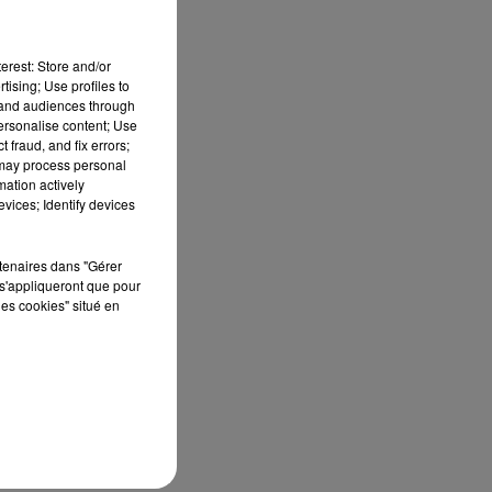
ont
erest: Store and/or
tising; Use profiles to
tand audiences through
personalise content; Use
 fraud, and fix errors;
 may process personal
mation actively
vices; Identify devices
rtenaires dans "Gérer
s'appliqueront que pour
les cookies" situé en