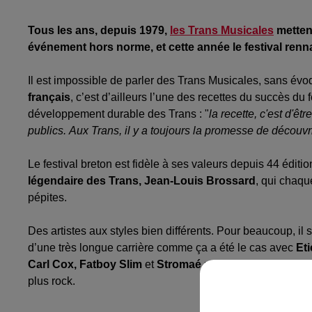
Tous les ans, depuis 1979,
les Trans Musicales
mettent
événement hors norme, et cette année
le festival ren
Il est impossible de parler des Trans Musicales, sans év
français
, c’est d’ailleurs l’une des recettes du succès d
développement durable des Trans
:
"
la recette, c'est d'êt
publics.
Aux Trans, il y a toujours la promesse de découv
Le festival breton est fidèle à ses valeurs depuis 44 éditi
légendaire des Trans, Jean-Louis Brossard
, qui chaqu
pépites.
Des artistes aux styles bien différents.
Pour beaucoup, il s'
d’une très longue carrière comme ça a été le cas avec
Et
Carl Cox,
Fatboy
Slim
et
Stromaé
mais
aussi
Nirvana,
plus rock.