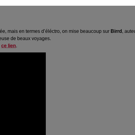
ée, mais en termes d’
éléctro
, on mise beaucoup sur
Birrd
, aute
teuse de beaux voyages.
r
ce lien
.