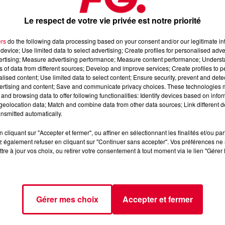
Le respect de votre vie privée est notre priorité
ers
do the following data processing based on your consent and/or our legitimate int
device; Use limited data to select advertising; Create profiles for personalised adver
vertising; Measure advertising performance; Measure content performance; Unders
ns of data from different sources; Develop and improve services; Create profiles to 
alised content; Use limited data to select content; Ensure security, prevent and detect
ertising and content; Save and communicate privacy choices. These technologies
and browsing data to offer following functionalities: Identify devices based on infor
eolocation data; Match and combine data from other data sources; Link different de
nsmitted automatically.
cliquant sur "Accepter et fermer", ou affiner en sélectionnant les finalités et/ou pa
 également refuser en cliquant sur "Continuer sans accepter". Vos préférences ne 
tre à jour vos choix, ou retirer votre consentement à tout moment via le lien "Gérer 
Gérer mes choix
Accepter et fermer