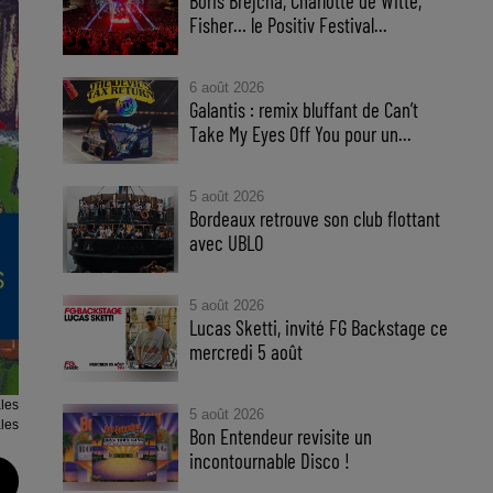
Boris Brejcha, Charlotte de Witte,
Fisher… le Positiv Festival...
6 août 2026
Galantis : remix bluffant de Can’t
Take My Eyes Off You pour un...
5 août 2026
Bordeaux retrouve son club flottant
avec UBLO
5 août 2026
Lucas Sketti, invité FG Backstage ce
mercredi 5 août
les
5 août 2026
les
Bon Entendeur revisite un
incontournable Disco !