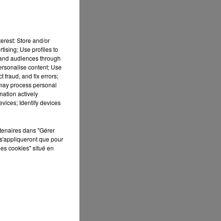
erest: Store and/or
tising; Use profiles to
tand audiences through
personalise content; Use
 fraud, and fix errors;
 may process personal
mation actively
vices; Identify devices
rtenaires dans "Gérer
s'appliqueront que pour
les cookies" situé en