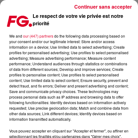
Continuer sans accepter
Le respect de votre vie privée est notre
priorité
LA LÉGENDE PAUL JOHNSON EN SOINS INTENSIFS
We and
our (447) partners
do the following data processing based on
your consent and/or our legitimate interest: Store and/or access
Publié : 21 juillet 2021 à 16h13 par Christophe HUBERT
information on a device; Use limited data to select advertising; Create
profiles for personalised advertising; Use profiles to select personalised
advertising; Measure advertising performance; Measure content
Le DJ américain a été hospitalisé en
performance; Understand audiences through statistics or combinations
of data from different sources; Develop and improve services; Create
début de semaine
profiles to personalise content; Use profiles to select personalised
content; Use limited data to select content; Ensure security, prevent and
detect fraud, and fix errors; Deliver and present advertising and content;
Save and communicate privacy choices. These technologies may
process personal data such as IP address and browsing data to offer
following functionalities: Identify devices based on information actively
requested; Use precise geolocation data; Match and combine data from
other data sources; Link different devices; Identify devices based on
information transmitted automatically.
Vous pouvez accepter en cliquant sur "Accepter et fermer", ou affiner en
sélectionnant les finalités et/ou partenaires dans "Gérer mes choix".