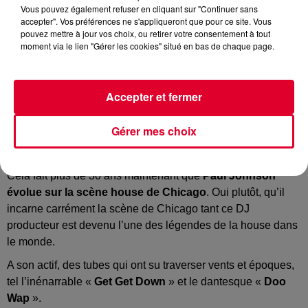
Vous pouvez également refuser en cliquant sur "Continuer sans
accepter". Vos préférences ne s'appliqueront que pour ce site. Vous
pouvez mettre à jour vos choix, ou retirer votre consentement à tout
moment via le lien "Gérer les cookies" situé en bas de chaque page.
Paul Johnson
Accepter et fermer
Crédit :
facebook.com/DJPaulJohnson
Gérer mes choix
Cela fait plus de 30 ans maintenant que
Paul Johnson
évolue sur la scène house de Chicago
. Oui plutôt, qu’il
incarne carrément la scène de Chicago tant ce DJ
producteur est devenu l’une des légendes de la house dans
le monde.
A son actif, des tubes qui ont su traverser vents et époques,
tel l’inénarrable «
Get Get Down
» et le dantesque «
Doo
Wap
».