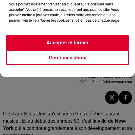
Vous pouvez également refuser en cliquant sur "Continuer sans
accepter". Vos préférences ne s'appliqueront que pour ce site. Vous
pouvez mettre à jour vos choix, ou retirer votre consentement à tout
moment via le lien "Gérer les cookies" situé en bas de chaque page.
Accepter et fermer
Gérer mes choix
The Beat, the Scene, the Sound
Crédit :
Site officiel rowman.com
C'est aux Etats-Unis qu'est née ce très célèbre courant
musical. Et au début des années 80, c'est
la ville de New-
York
qui a contribué grandement à son développement et sa