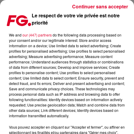
Continuer sans accepter
Le respect de votre vie privée est notre
priorité
LA HOUSE MUSIC DE NEW-YORK BIENTÔT AU CŒUR D’UN
LIVRE
We and
our (447) partners
do the following data processing based on
your consent and/or our legitimate interest: Store and/or access
information on a device; Use limited data to select advertising; Create
Publié : 27 avril 2023 à 8h37 par Antony HARARI
profiles for personalised advertising; Use profiles to select personalised
advertising; Measure advertising performance; Measure content
performance; Understand audiences through statistics or combinations
of data from different sources; Develop and improve services; Create
profiles to personalise content; Use profiles to select personalised
content; Use limited data to select content; Ensure security, prevent and
detect fraud, and fix errors; Deliver and present advertising and content;
Save and communicate privacy choices. These technologies may
process personal data such as IP address and browsing data to offer
following functionalities: Identify devices based on information actively
requested; Use precise geolocation data; Match and combine data from
other data sources; Link different devices; Identify devices based on
information transmitted automatically.
Vous pouvez accepter en cliquant sur "Accepter et fermer", ou affiner en
sélectionnant les finalités et/ou partenaires dans "Gérer mes choix".