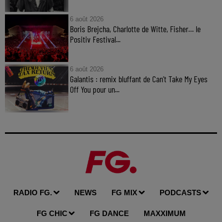
6 août 2026
Boris Brejcha, Charlotte de Witte, Fisher… le
Positiv Festival...
6 août 2026
Galantis : remix bluffant de Can’t Take My Eyes
Off You pour un...
RADIO FG.
NEWS
FG MIX
PODCASTS
FG CHIC
FG DANCE
MAXXIMUM