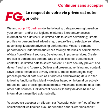
Continuer sans accepter
Le respect de votre vie privée est notre
priorité
LA GAÎTÉ LYRIQUE ÉVACUÉE À PARIS
We and
our (447) partners
do the following data processing based on
your consent and/or our legitimate interest: Store and/or access
Publié : 18 mars 2025 à 15h28 par Christophe HUBERT
information on a device; Use limited data to select advertising; Create
profiles for personalised advertising; Use profiles to select personalised
advertising; Measure advertising performance; Measure content
performance; Understand audiences through statistics or combinations
of data from different sources; Develop and improve services; Create
profiles to personalise content; Use profiles to select personalised
content; Use limited data to select content; Ensure security, prevent and
detect fraud, and fix errors; Deliver and present advertising and content;
Save and communicate privacy choices. These technologies may
process personal data such as IP address and browsing data to offer
following functionalities: Identify devices based on information actively
requested; Use precise geolocation data; Match and combine data from
other data sources; Link different devices; Identify devices based on
information transmitted automatically.
Vous pouvez accepter en cliquant sur "Accepter et fermer", ou affiner en
sélectionnant les finalités et/ou partenaires dans "Gérer mes choix".