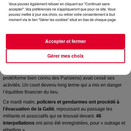
Vous pouvez également refuser en cliquant sur "Continuer sans
accepter". Vos préférences ne s'appliqueront que pour ce site. Vous
Image d'illustration
pouvez mettre à jour vos choix, ou retirer votre consentement à tout
Crédit :
Image d'illustration
moment via le lien "Gérer les cookies" situé en bas de chaque page.
Accepter et fermer
La Gaîté Lyrique évacuée à Paris
Gérer mes choix
Depuis des semaines, sa direction demande aux autorités
d’agir. Occupée depuis le 10 décembre dernier par des
jeunes migrants, la
Gaîté Lyrique
à Paris (lieu culturel
protéiforme bien connu des Parisiens) avait cessé ses
activités. Un court devenu long terme qui a mis en danger
l’équilibre financier du lieu.
Ce mardi matin,
policiers et gendarmes ont procédé à
l’évacuation de la Gaîté
, repoussant au passage les
militants et associatifs qui se trouvait devant.
46
interpellations
ont ainsi été enregistrées, pour « outrage et
rébellion ».