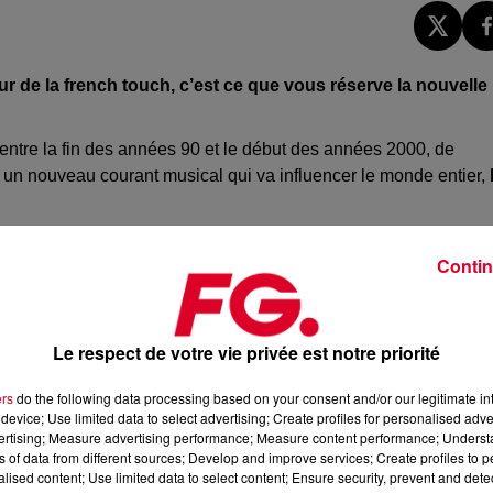
 de la french touch, c’est ce que vous réserve la nouvelle
, entre la fin des années 90 et le début des années 2000, de
 un nouveau courant musical qui va influencer le monde entier,
illes, berceau de ce courant iconique, organise à l’espace
Contin
s
entre flyers, vidéos, affiches, installations sonores et visuelles
uridisciplinaire à l’origine des pochettes de disques et des clips 
Le respect de votre vie privée est notre priorité
du festival ElectroChic et se déroulera du 7 mars au 5 mai 202
ers
do the following data processing based on your consent and/or our legitimate int
device; Use limited data to select advertising; Create profiles for personalised adver
vertising; Measure advertising performance; Measure content performance; Unders
ns of data from different sources; Develop and improve services; Create profiles to 
alised content; Use limited data to select content; Ensure security, prevent and detect