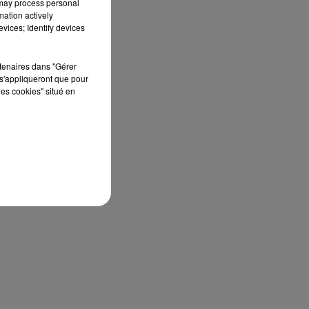
 may process personal
mation actively
vices; Identify devices
rtenaires dans "Gérer
s'appliqueront que pour
les cookies" situé en