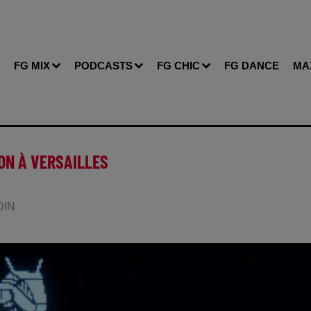
FG MIX
PODCASTS
FG CHIC
FG DANCE
MA
ON À VERSAILLES
DIN