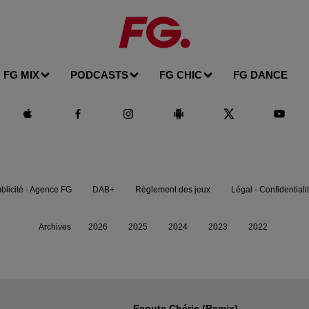
FG MIX
PODCASTS
FG CHIC
FG DANCE
blicité - Agence FG
DAB+
Règlement des jeux
Légal - Confidentiali
Archives
2026
2025
2024
2023
2022
Ecoute Chérie (remix)