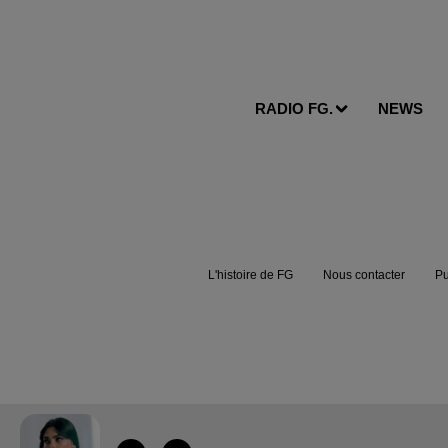
RADIO FG.
NEWS
L'histoire de FG
Nous contacter
Pu