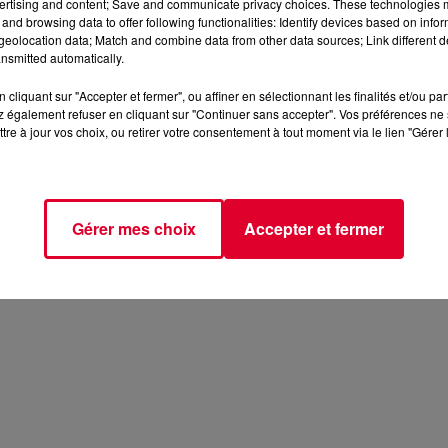
ertising and content; Save and communicate privacy choices. These technologies
and browsing data to offer following functionalities: Identify devices based on infor
eolocation data; Match and combine data from other data sources; Link different de
nsmitted automatically.
cliquant sur "Accepter et fermer", ou affiner en sélectionnant les finalités et/ou pa
 également refuser en cliquant sur "Continuer sans accepter". Vos préférences ne 
tre à jour vos choix, ou retirer votre consentement à tout moment via le lien "Gérer 
Gérer mes choix
Accepter et fermer