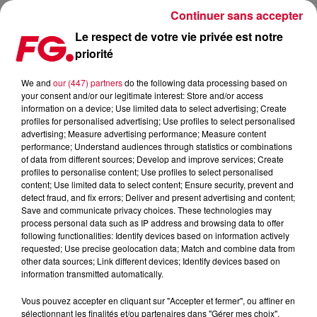
Continuer sans accepter
Le respect de votre vie privée est notre
priorité
LA FOLIE DOUCE COURCHEVEL FESTIVAL
We and
our (447) partners
do the following data processing based on
your consent and/or our legitimate interest: Store and/or access
Publié : 2 mars 2023 à 12h52 par Solène Cordier
information on a device; Use limited data to select advertising; Create
profiles for personalised advertising; Use profiles to select personalised
advertising; Measure advertising performance; Measure content
performance; Understand audiences through statistics or combinations
of data from different sources; Develop and improve services; Create
profiles to personalise content; Use profiles to select personalised
content; Use limited data to select content; Ensure security, prevent and
detect fraud, and fix errors; Deliver and present advertising and content;
Save and communicate privacy choices. These technologies may
process personal data such as IP address and browsing data to offer
following functionalities: Identify devices based on information actively
requested; Use precise geolocation data; Match and combine data from
other data sources; Link different devices; Identify devices based on
information transmitted automatically.
Vous pouvez accepter en cliquant sur "Accepter et fermer", ou affiner en
sélectionnant les finalités et/ou partenaires dans "Gérer mes choix".