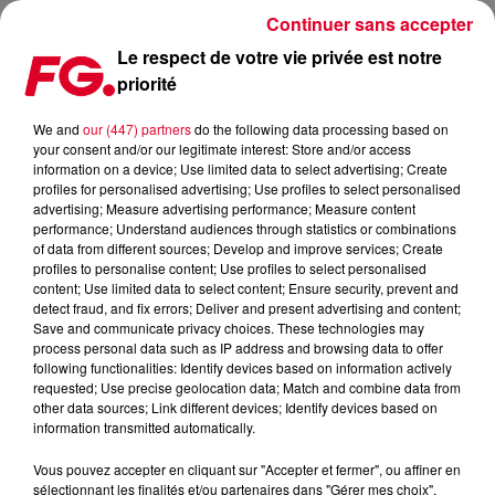
Continuer sans accepter
Le respect de votre vie privée est notre
priorité
LA FÊTE DE LA RADIO EST DE RETOUR LES 5 ET 6 JUIN
We and
our (447) partners
do the following data processing based on
your consent and/or our legitimate interest: Store and/or access
Publié : 4 juin 2025 à 15h57 par Jean-Baptiste BLANDIN
information on a device; Use limited data to select advertising; Create
profiles for personalised advertising; Use profiles to select personalised
advertising; Measure advertising performance; Measure content
performance; Understand audiences through statistics or combinations
of data from different sources; Develop and improve services; Create
profiles to personalise content; Use profiles to select personalised
content; Use limited data to select content; Ensure security, prevent and
detect fraud, and fix errors; Deliver and present advertising and content;
Save and communicate privacy choices. These technologies may
process personal data such as IP address and browsing data to offer
following functionalities: Identify devices based on information actively
requested; Use precise geolocation data; Match and combine data from
other data sources; Link different devices; Identify devices based on
information transmitted automatically.
Vous pouvez accepter en cliquant sur "Accepter et fermer", ou affiner en
Fête de la radio
sélectionnant les finalités et/ou partenaires dans "Gérer mes choix".