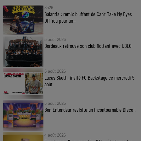
8h26
Galantis : remix bluffant de Can’t Take My Eyes
Off You pour un...
5 août 2026
Bordeaux retrouve son club flottant avec UBLO
5 août 2026
Lucas Sketti, invité FG Backstage ce mercredi 5
août
5 août 2026
Bon Entendeur revisite un incontournable Disco !
4 août 2026