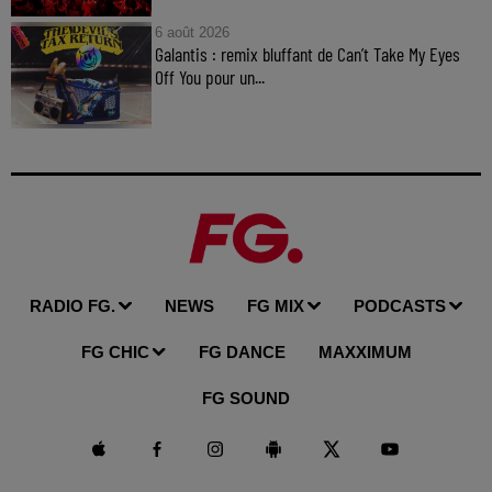
6 août 2026
Galantis : remix bluffant de Can’t Take My Eyes
Off You pour un...
RADIO FG.
NEWS
FG MIX
PODCASTS
FG CHIC
FG DANCE
MAXXIMUM
FG SOUND