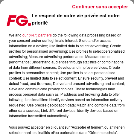
Continuer sans accepter
Le respect de votre vie privée est notre
priorité
LA DEUXIÈME VIE DE MURDER ON THE DANCEFLOOR DE
SOPHIE ELLIS-BEXTOR
We and
our (447) partners
do the following data processing based on
your consent and/or our legitimate interest: Store and/or access
information on a device; Use limited data to select advertising; Create
Publié : 25 janvier 2024 à 8h41 par Antony HARARI
profiles for personalised advertising; Use profiles to select personalised
advertising; Measure advertising performance; Measure content
performance; Understand audiences through statistics or combinations
of data from different sources; Develop and improve services; Create
profiles to personalise content; Use profiles to select personalised
content; Use limited data to select content; Ensure security, prevent and
detect fraud, and fix errors; Deliver and present advertising and content;
Qu’un tube renaisse de ses cendres des décennies après sa sortie,
Save and communicate privacy choices. These technologies may
process personal data such as IP address and browsing data to offer
c’était un phénomène assez rare jusqu’à il y a encore quelques
following functionalities: Identify devices based on information actively
années. Désormais, c’est plus monnaie courante. Et ce
grâce à
requested; Use precise geolocation data; Match and combine data from
une série ou film à succès.
other data sources; Link different devices; Identify devices based on
information transmitted automatically.
En l'occurrence, dans le cas du tube de
Sophie Ellis-Bextor
Vous pouvez accepter en cliquant sur "Accepter et fermer", ou affiner en
sorti en 2001, il s’agit du
film
Saltburn
diffusé sur Prime
sélectionnant les finalités et/ou partenaires dans "Gérer mes choix".