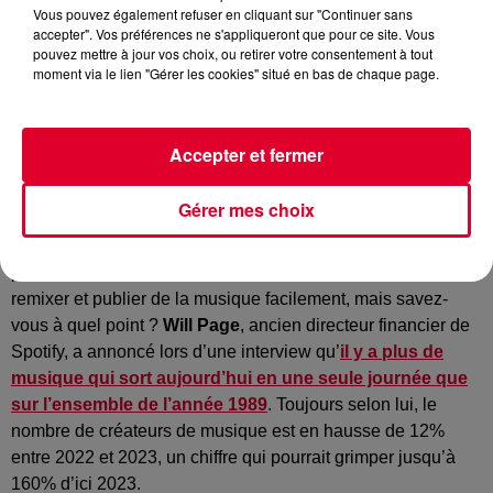
Vous pouvez également refuser en cliquant sur "Continuer sans
accepter". Vos préférences ne s'appliqueront que pour ce site. Vous
pouvez mettre à jour vos choix, ou retirer votre consentement à tout
moment via le lien "Gérer les cookies" situé en bas de chaque page.
Musique
Crédit :
Unsplash : @Jason Rosewell
Accepter et fermer
Gérer mes choix
La croissance infinie de la production musicale.
Les nouvelles technologies et les réseaux sociaux
permettent aux artistes en herbe de pouvoir créer, mixer,
remixer et publier de la musique facilement, mais savez-
vous à quel point ?
Will Page
, ancien directeur financier de
Spotify, a annoncé lors d’une interview qu’
il y a plus de
musique qui sort aujourd’hui en une seule journée que
sur l’ensemble de l’année 1989
. Toujours selon lui, le
nombre de créateurs de musique est en hausse de 12%
entre 2022 et 2023, un chiffre qui pourrait grimper jusqu’à
160% d’ici 2023.