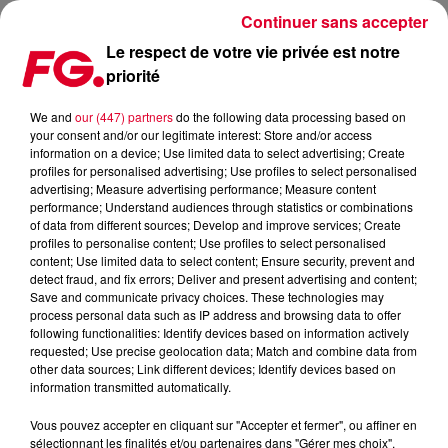
Continuer sans accepter
Le respect de votre vie privée est notre
priorité
LA CROISSANCE INFINIE DE LA PRODUCTION MUSICALE
We and
our (447) partners
do the following data processing based on
your consent and/or our legitimate interest: Store and/or access
Publié : 20 novembre 2024 à 16h01 par Jean-Baptiste
information on a device; Use limited data to select advertising; Create
BLANDIN
profiles for personalised advertising; Use profiles to select personalised
advertising; Measure advertising performance; Measure content
performance; Understand audiences through statistics or combinations
of data from different sources; Develop and improve services; Create
profiles to personalise content; Use profiles to select personalised
content; Use limited data to select content; Ensure security, prevent and
detect fraud, and fix errors; Deliver and present advertising and content;
Save and communicate privacy choices. These technologies may
process personal data such as IP address and browsing data to offer
following functionalities: Identify devices based on information actively
requested; Use precise geolocation data; Match and combine data from
other data sources; Link different devices; Identify devices based on
information transmitted automatically.
Vous pouvez accepter en cliquant sur "Accepter et fermer", ou affiner en
sélectionnant les finalités et/ou partenaires dans "Gérer mes choix".