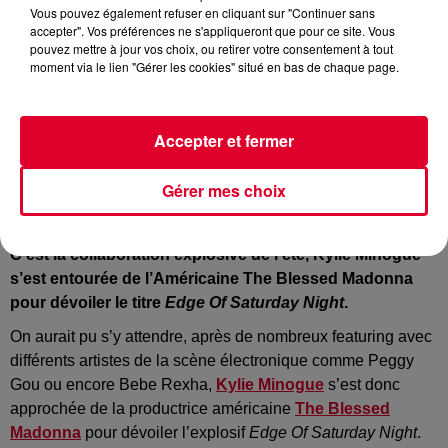
Vous pouvez également refuser en cliquant sur "Continuer sans
accepter". Vos préférences ne s'appliqueront que pour ce site. Vous
pouvez mettre à jour vos choix, ou retirer votre consentement à tout
moment via le lien "Gérer les cookies" situé en bas de chaque page.
Kylie Minogue & The Blessed Madonna
Accepter et fermer
Crédit :
Kylie Minogue & The Blessed Madonna
Gérer mes choix
C’est la collaboration explosive de l’été, Kylie Minogue
s’est entourée de l’Américaine The Blessed Madonna
pour dévoiler le titre
Edge Of Saturday Night
.
On aurait pu s’y attendre, après de nombreux featuring avec
différents artistes de la scène électronique comme Peggy
Gou ou encore Bebe Rexha,
Kylie Minogue
s’est donc
approchée de la productrice américaine
The Blessed
Madonna
pour dévoiler l’explosif
Edge Of Saturday Night
.