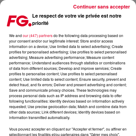
Continuer sans accepter
Le respect de votre vie privée est notre
priorité
LA COLLABORATION EXPLOSIVE ENTRE KYLIE MINOGUE ET THE BLESSED
MADONNA
We and
our (447) partners
do the following data processing based on
your consent and/or our legitimate interest: Store and/or access
information on a device; Use limited data to select advertising; Create
Publié : 27 août 2024 à 16h35 par Jean-Baptiste BLANDIN
profiles for personalised advertising; Use profiles to select personalised
advertising; Measure advertising performance; Measure content
performance; Understand audiences through statistics or combinations
of data from different sources; Develop and improve services; Create
profiles to personalise content; Use profiles to select personalised
content; Use limited data to select content; Ensure security, prevent and
detect fraud, and fix errors; Deliver and present advertising and content;
Save and communicate privacy choices. These technologies may
process personal data such as IP address and browsing data to offer
following functionalities: Identify devices based on information actively
requested; Use precise geolocation data; Match and combine data from
other data sources; Link different devices; Identify devices based on
information transmitted automatically.
Vous pouvez accepter en cliquant sur "Accepter et fermer", ou affiner en
sélectionnant les finalités et/ou partenaires dans "Gérer mes choix".