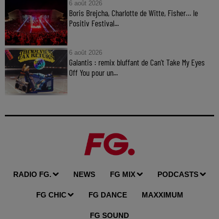
6 août 2026
Boris Brejcha, Charlotte de Witte, Fisher… le
Positiv Festival...
6 août 2026
Galantis : remix bluffant de Can’t Take My Eyes
Off You pour un...
RADIO FG.
NEWS
FG MIX
PODCASTS
FG CHIC
FG DANCE
MAXXIMUM
FG SOUND