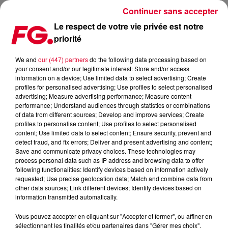
Continuer sans accepter
Le respect de votre vie privée est notre
priorité
LA FÊTE DE L’OURS S’INVITE AU MUSÉE DE LA CHASSE ET DE LA NATURE
We and
our (447) partners
do the following data processing based on
your consent and/or our legitimate interest: Store and/or access
Publié : 21 octobre 2025 à 18h12 par Jean-Baptiste
information on a device; Use limited data to select advertising; Create
BLANDIN
profiles for personalised advertising; Use profiles to select personalised
advertising; Measure advertising performance; Measure content
performance; Understand audiences through statistics or combinations
of data from different sources; Develop and improve services; Create
profiles to personalise content; Use profiles to select personalised
content; Use limited data to select content; Ensure security, prevent and
detect fraud, and fix errors; Deliver and present advertising and content;
Save and communicate privacy choices. These technologies may
process personal data such as IP address and browsing data to offer
following functionalities: Identify devices based on information actively
requested; Use precise geolocation data; Match and combine data from
other data sources; Link different devices; Identify devices based on
information transmitted automatically.
Fête de l'Ours
Vous pouvez accepter en cliquant sur "Accepter et fermer", ou affiner en
Crédit :
Press Kit
sélectionnant les finalités et/ou partenaires dans "Gérer mes choix".