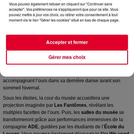
Vous pouvez également refuser en cliquant sur "Continuer sans
accepter". Vos préférences ne s'appliqueront que pour ce site. Vous
pouvez mettre à jour vos choix, ou retirer votre consentement à tout
moment via le lien "Gérer les cookies" situé en bas de chaque page.
Le Mercredi 29 octobre, le Musée de la Chasse et de la
Nature ouvre ses portes pour une soirée unique : la 7e
Accepter et fermer
édition de la Fête de l’Ours
Cette nouvelle édition de la
Fête de l’Ours
va s'installer au
Gérer mes choix
Musée de la Chasse et de la Nature
, dans une ambiance à
la fois sauvage et féerique. Cette année, l’événement
célèbre la grande fête païenne en plein automne,
accompagnant l’ours dans sa dernière danse avant son
sommeil hivernal.
Sous les étoiles, la cour du musée accueillera une
projection imaginée par
Les Fantômes
, révélant les
multiples facettes de l’ours. Puis, les
salles du musée
se
transformeront grâce aux performances immersives de la
compagnie
ADE
, guidées par les étudiants de l’
École du
Louvre
. Vous pourrez également découvrir le film
We used