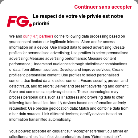
Continuer sans accepter
Le respect de votre vie privée est notre
priorité
L'UN DES MEILLEURS CLUBS AU MONDE A FERMÉ SES PORTES CE WEEK-
END…
We and
our (447) partners
do the following data processing based on
your consent and/or our legitimate interest: Store and/or access
information on a device; Use limited data to select advertising; Create
Publié : 2 mai 2023 à 13h37 par Sophie DIAS
profiles for personalised advertising; Use profiles to select personalised
advertising; Measure advertising performance; Measure content
performance; Understand audiences through statistics or combinations
of data from different sources; Develop and improve services; Create
profiles to personalise content; Use profiles to select personalised
content; Use limited data to select content; Ensure security, prevent and
detect fraud, and fix errors; Deliver and present advertising and content;
Save and communicate privacy choices. These technologies may
process personal data such as IP address and browsing data to offer
following functionalities: Identify devices based on information actively
requested; Use precise geolocation data; Match and combine data from
other data sources; Link different devices; Identify devices based on
information transmitted automatically.
Vous pouvez accepter en cliquant sur "Accepter et fermer", ou affiner en
sélectionnant les finalités et/ou partenaires dans "Gérer mes choix".