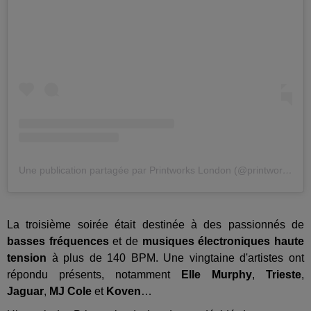
Une publication partagée par Printworks London (@printworkslondon)
La troisième soirée était destinée à des passionnés de
basses fréquences
et de
musiques électroniques haute
tension
à plus de 140 BPM. Une vingtaine d'artistes ont
répondu présents, notamment
Elle Murphy
,
Trieste
,
Jaguar
,
MJ Cole
et
Koven
…