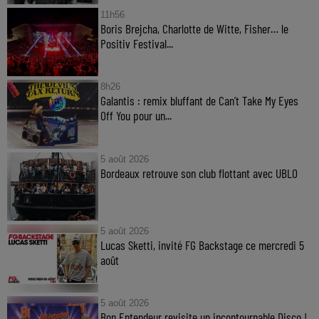
11h56
Boris Brejcha, Charlotte de Witte, Fisher… le
Positiv Festival...
8h26
Galantis : remix bluffant de Can’t Take My Eyes
Off You pour un...
5 août 2026
Bordeaux retrouve son club flottant avec UBLO
5 août 2026
Lucas Sketti, invité FG Backstage ce mercredi 5
août
5 août 2026
Bon Entendeur revisite un incontournable Disco !