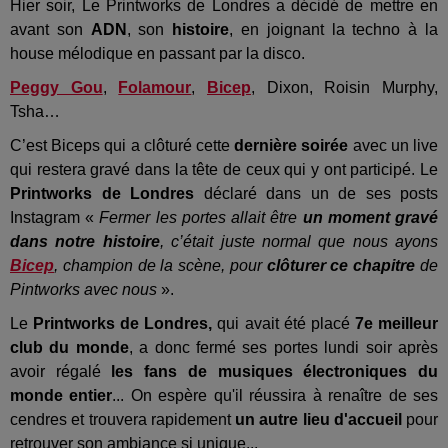
Hier soir, Le Printworks de Londres a décidé de mettre en
avant son
ADN
, son
histoire
, en joignant la techno à la
house mélodique en passant par la disco.
Peggy Gou
,
Folamour
,
Bicep
, Dixon, Roisin Murphy,
Tsha…
C’est Biceps qui a clôturé cette
dernière soirée
avec un live
qui restera gravé dans la tête de ceux qui y ont participé. Le
Printworks de Londres
déclaré dans un de ses posts
Instagram «
Fermer les portes allait être
un moment gravé
dans notre histoire
, c’était juste normal que nous ayons
Bicep
, champion de la scène, pour
clôturer ce chapitre
de
Pintworks avec nous
».
Le
Printworks de Londres,
qui avait été placé
7e meilleur
club du monde
, a donc fermé ses portes lundi soir après
avoir régalé
les fans de musiques électroniques du
monde entier
... On espère qu'il réussira à renaître de ses
cendres et trouvera rapidement
un autre lieu d'accueil
pour
retrouver son ambiance si unique...