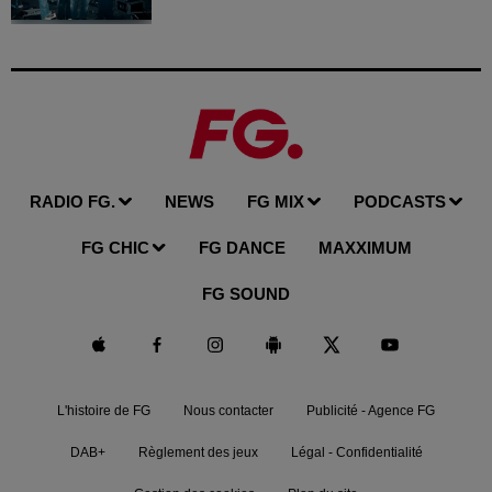
RADIO FG.
NEWS
FG MIX
PODCASTS
FG CHIC
FG DANCE
MAXXIMUM
FG SOUND
L'histoire de FG
Nous contacter
Publicité - Agence FG
DAB+
Règlement des jeux
Légal - Confidentialité