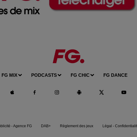
FG MIX
PODCASTS
FG CHIC
FG DANCE
blicité - Agence FG
DAB+
Règlement des jeux
Légal - Confidentiali