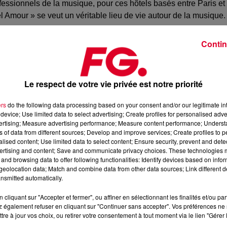
essionnels de la musique, pour ces hôtels basés entre Paris et
l Amour » se veut un véritable lieu de vie autour de la musique.
rties, concerts et DJs sets
. Ils soignent particulièrement
Contin
ant l’été, et les Hôtels Amour se rêvent en pépinière découvrant
x hôtels de véhiculer une image moderne, attachante. Et le
Le respect de votre vie privée est notre priorité
our accueillir les artistes amis de la maison ! D’où le concert à
, 2manyDJs
ou encore de
La Femme
.
ers
do the following data processing based on your consent and/or our legitimate int
device; Use limited data to select advertising; Create profiles for personalised adver
icalement on l’a compris mais aussi pour y pour dormir
vertising; Measure advertising performance; Measure content performance; Unders
point de vue de la déco des chambres, confiées à des artistes.
ns of data from different sources; Develop and improve services; Create profiles to 
alised content; Use limited data to select content; Ensure security, prevent and detect
ertising and content; Save and communicate privacy choices. These technologies
and browsing data to offer following functionalities: Identify devices based on infor
eolocation data; Match and combine data from other data sources; Link different de
nsmitted automatically.
cliquant sur "Accepter et fermer", ou affiner en sélectionnant les finalités et/ou pa
 également refuser en cliquant sur "Continuer sans accepter". Vos préférences ne 
tre à jour vos choix, ou retirer votre consentement à tout moment via le lien "Gérer 