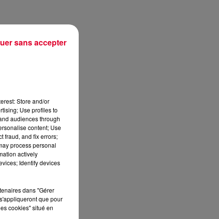
uer sans accepter
erest: Store and/or
tising; Use profiles to
tand audiences through
personalise content; Use
 fraud, and fix errors;
 may process personal
mation actively
vices; Identify devices
rtenaires dans "Gérer
s'appliqueront que pour
les cookies" situé en