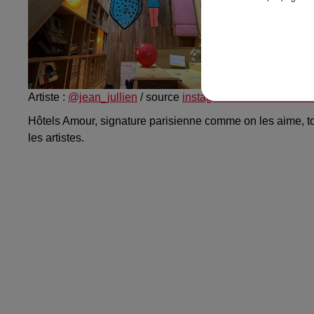
Artiste :
@jean_jullien
/ source
instagram.com/hotelsamou
Hôtels Amour, signature parisienne comme on les aime, 
les artistes.