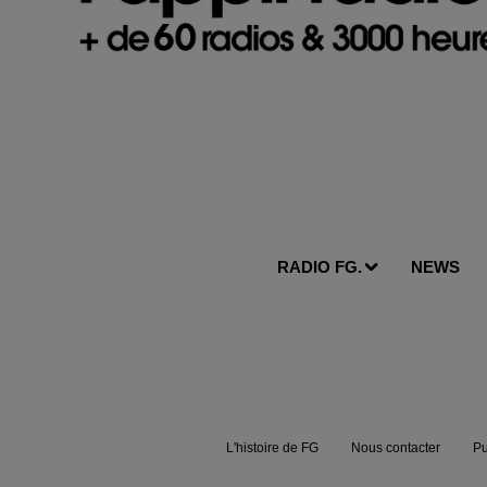
RADIO FG.
NEWS
L'histoire de FG
Nous contacter
Pu