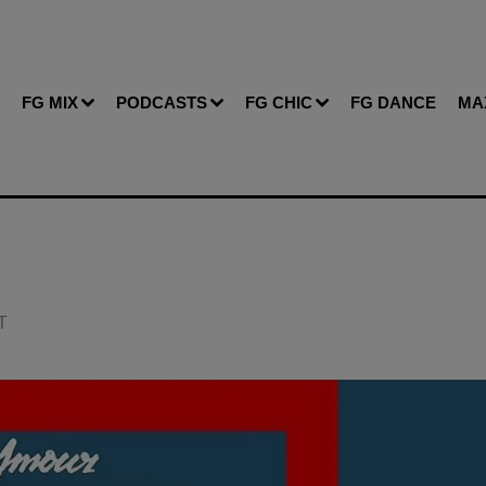
FG MIX
PODCASTS
FG CHIC
FG DANCE
MA
T