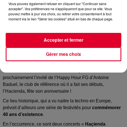
Vous pouvez également refuser en cliquant sur "Continuer sans
accepter". Vos préférences ne s'appliqueront que pour ce site. Vous
pouvez mettre à jour vos choix, ou retirer votre consentement à tout
moment via le lien "Gérer les cookies" situé en bas de chaque page.
Platines
Crédit :
Pixabay
Accepter et fermer
Gérer mes choix
L'Hacienda de Manchester fête son anniversaire !
Alors que le maestro
Laurent Garnier
sort actuellement son
documentaire «
Off The Record
» et qu’il sera
prochainement l’invité de l’Happy Hour FG d’Antoine
Baduel, le club de référence où il a fait ses débuts,
l’Hacienda, fête son anniversaire !
Ce lieu historique, qui a vu naitre la techno en Europe,
prévoit d’ailleurs une série de festivités pour
commémorer
40 ans d’existence
.
En l’occurrence, ce sont deux concerts «
Haçienda