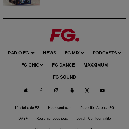
RADIO FG.
NEWS
FG MIX
PODCASTS
FG CHIC
FG DANCE
MAXXIMUM
FG SOUND
L'histoire de FG
Nous contacter
Publicité - Agence FG
DAB+
Règlement des jeux
Légal - Confidentialité