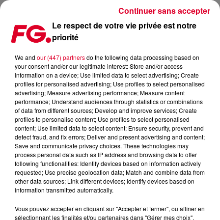
Continuer sans accepter
Le respect de votre vie privée est notre
priorité
L'HACIENDA DE MANCHESTER FÊTE SON ANNIVERSAIRE !
We and
our (447) partners
do the following data processing based on
your consent and/or our legitimate interest: Store and/or access
Publié : 22 novembre 2021 à 12h23 par Christophe
information on a device; Use limited data to select advertising; Create
HUBERT
profiles for personalised advertising; Use profiles to select personalised
advertising; Measure advertising performance; Measure content
performance; Understand audiences through statistics or combinations
of data from different sources; Develop and improve services; Create
profiles to personalise content; Use profiles to select personalised
content; Use limited data to select content; Ensure security, prevent and
detect fraud, and fix errors; Deliver and present advertising and content;
Save and communicate privacy choices. These technologies may
process personal data such as IP address and browsing data to offer
following functionalities: Identify devices based on information actively
requested; Use precise geolocation data; Match and combine data from
other data sources; Link different devices; Identify devices based on
information transmitted automatically.
Vous pouvez accepter en cliquant sur "Accepter et fermer", ou affiner en
sélectionnant les finalités et/ou partenaires dans "Gérer mes choix".