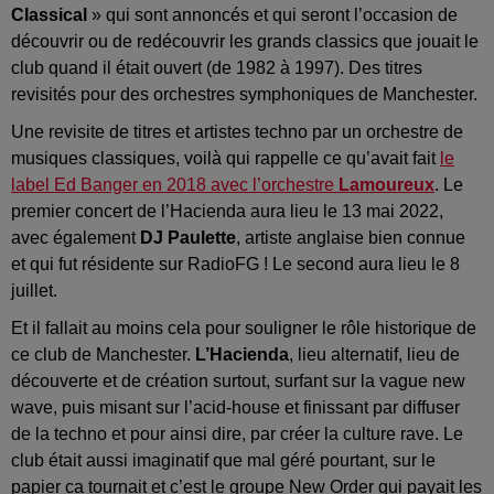
Classical
» qui sont annoncés et qui seront l’occasion de
découvrir ou de redécouvrir les grands classics que jouait le
club quand il était ouvert (de 1982 à 1997). Des titres
revisités pour des orchestres symphoniques de Manchester.
Une revisite de titres et artistes techno par un orchestre de
musiques classiques, voilà qui rappelle ce qu’avait fait
le
label Ed Banger en 2018 avec l’orchestre
Lamoureux
. Le
premier concert de l’Hacienda aura lieu le 13 mai 2022,
avec également
DJ Paulette
, artiste anglaise bien connue
et qui fut résidente sur RadioFG ! Le second aura lieu le 8
juillet.
Et il fallait au moins cela pour souligner le rôle historique de
ce club de Manchester.
L’Hacienda
, lieu alternatif, lieu de
découverte et de création surtout, surfant sur la vague new
wave, puis misant sur l’acid-house et finissant par diffuser
de la techno et pour ainsi dire, par créer la culture rave. Le
club était aussi imaginatif que mal géré pourtant, sur le
papier ca tournait et c’est le groupe New Order qui payait les