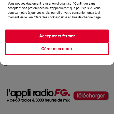
Shepard Fairey, Invader, D*Face, Seth, Cleon Peterson,
Vous pouvez également refuser en cliquant sur "Continuer sans
Hush, Swoon, Vhils, Inti, Add Fuel ou encore Conor
accepter". Vos préférences ne s'appliqueront que pour ce site. Vous
pouvez mettre à jour vos choix, ou retirer votre consentement à tout
Harrington investissent le Petit Palais avec des œuvres
moment via le lien "Gérer les cookies" situé en bas de chaque page.
monumentales et tissent des liens avec les collections du
musée.
Le titre de l’exposition, We Are Here, utilisé comme slogan
Accepter et fermer
dans divers contextes historiques et contemporains, tels que
les luttes pour les droits civiques, évoque des sentiments
Gérer mes choix
d’affirmation, de résilience et de revendication et exprime la
visibilité et la légitimité acquises par le mouvement Street
art.