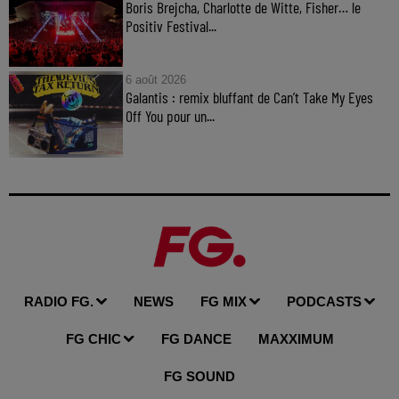
Boris Brejcha, Charlotte de Witte, Fisher… le
Positiv Festival...
6 août 2026
Galantis : remix bluffant de Can’t Take My Eyes
Off You pour un...
RADIO FG.
NEWS
FG MIX
PODCASTS
FG CHIC
FG DANCE
MAXXIMUM
FG SOUND