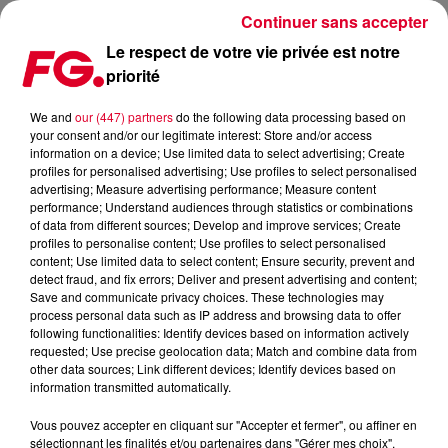
Continuer sans accepter
Le respect de votre vie privée est notre
priorité
L'EXPO WE ARE HERE AU PETIT PALAIS (12 JUIN 2024)
We and
our (447) partners
do the following data processing based on
your consent and/or our legitimate interest: Store and/or access
Publié : 2 janvier 2025 à 10h09 par Alexandre MAZERE
information on a device; Use limited data to select advertising; Create
profiles for personalised advertising; Use profiles to select personalised
advertising; Measure advertising performance; Measure content
performance; Understand audiences through statistics or combinations
of data from different sources; Develop and improve services; Create
profiles to personalise content; Use profiles to select personalised
content; Use limited data to select content; Ensure security, prevent and
Pour la première fois, le Petit Palais ouvre ses portes aux
detect fraud, and fix errors; Deliver and present advertising and content;
Save and communicate privacy choices. These technologies may
artistes d’art urbain, les invitant à engager un dialogue subtil
process personal data such as IP address and browsing data to offer
avec ses collections permanentes et son architecture. Une
following functionalities: Identify devices based on information actively
véritable exploration d’art urbain s’offre ainsi aux visiteurs à
requested; Use precise geolocation data; Match and combine data from
other data sources; Link different devices; Identify devices based on
travers un parcours d’œuvres inédites, accessible
information transmitted automatically.
gratuitement.
Vous pouvez accepter en cliquant sur "Accepter et fermer", ou affiner en
Treize artistes majeurs du mouvement Street art comme
sélectionnant les finalités et/ou partenaires dans "Gérer mes choix".