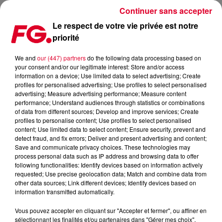
Continuer sans accepter
Le respect de votre vie privée est notre
priorité
L'ÉLECTRO QUITTE LES CLUBS... AU RISQUE DE LES TUER ?
We and
our (447) partners
do the following data processing based on
your consent and/or our legitimate interest: Store and/or access
Publié : 2 février 2023 à 13h14 par Christophe HUBERT
information on a device; Use limited data to select advertising; Create
profiles for personalised advertising; Use profiles to select personalised
advertising; Measure advertising performance; Measure content
performance; Understand audiences through statistics or combinations
of data from different sources; Develop and improve services; Create
profiles to personalise content; Use profiles to select personalised
content; Use limited data to select content; Ensure security, prevent and
detect fraud, and fix errors; Deliver and present advertising and content;
Save and communicate privacy choices. These technologies may
process personal data such as IP address and browsing data to offer
following functionalities: Identify devices based on information actively
requested; Use precise geolocation data; Match and combine data from
other data sources; Link different devices; Identify devices based on
information transmitted automatically.
Vous pouvez accepter en cliquant sur "Accepter et fermer", ou affiner en
sélectionnant les finalités et/ou partenaires dans "Gérer mes choix".