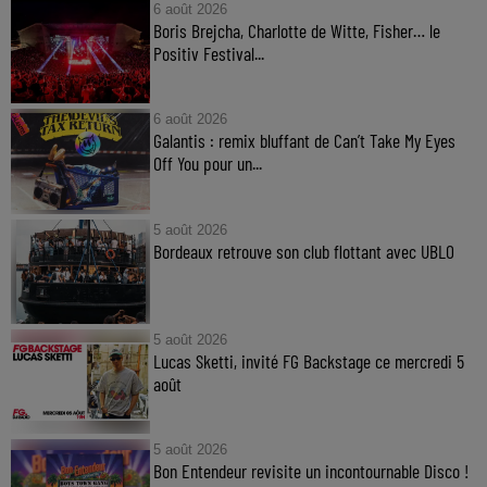
6 août 2026
Boris Brejcha, Charlotte de Witte, Fisher… le
Positiv Festival...
6 août 2026
Galantis : remix bluffant de Can’t Take My Eyes
Off You pour un...
5 août 2026
Bordeaux retrouve son club flottant avec UBLO
5 août 2026
Lucas Sketti, invité FG Backstage ce mercredi 5
août
5 août 2026
Bon Entendeur revisite un incontournable Disco !