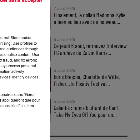
7 août 2026
Finalement, la collab Madonna-Kylie
a bien eu lieu avec ce nouveau...
t
erest: Store and/or
6 août 2026
tising; Use profiles to
Ce jeudi 6 aout, retrouvez l'interview
tand audiences through
FG archive de Calvin Harris...
ce
personalise content; Use
 fraud, and fix errors;
 may process personal
6 août 2026
mation actively
Boris Brejcha, Charlotte de Witte,
vices; Identify devices
Fisher… le Positiv Festival...
rtenaires dans "Gérer
s'appliqueront que pour
6 août 2026
les cookies" situé en
Galantis : remix bluffant de Can’t
Take My Eyes Off You pour un...