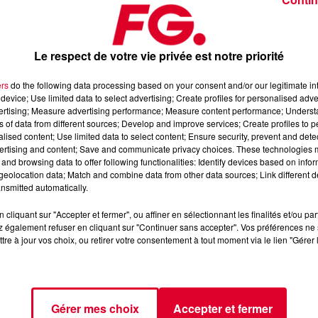
Le respect de votre vie privée est notre priorité
it que se réinventer en permanence. L’électro, les DJs continuen
ers
do the following data processing based on your consent and/or our legitimate int
ormais dans les salles de concerts ou devant des monuments.
device; Use limited data to select advertising; Create profiles for personalised adver
vertising; Measure advertising performance; Measure content performance; Unders
FG d’Antoine Baduel
, avec notamment avec William de l’agen
ns of data from different sources; Develop and improve services; Create profiles to 
alised content; Use limited data to select content; Ensure security, prevent and detect
ertising and content; Save and communicate privacy choices. These technologies
and browsing data to offer following functionalities: Identify devices based on infor
eolocation data; Match and combine data from other data sources; Link different de
nsmitted automatically.
cliquant sur "Accepter et fermer", ou affiner en sélectionnant les finalités et/ou pa
 également refuser en cliquant sur "Continuer sans accepter". Vos préférences ne 
tre à jour vos choix, ou retirer votre consentement à tout moment via le lien "Gérer 
Gérer mes choix
Accepter et fermer