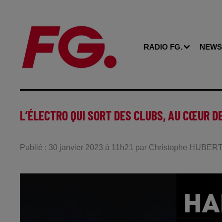
RADIO FG.
NEWS
L’ÉLECTRO QUI SORT DES CLUBS, AU CŒUR D
Publié : 30 janvier 2023 à 11h21 par Christophe HUBER