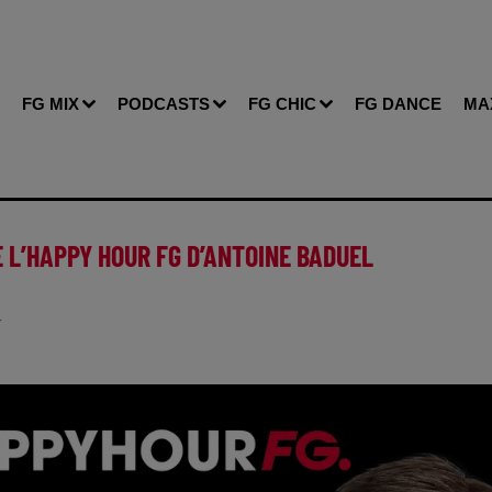
FG MIX
PODCASTS
FG CHIC
FG DANCE
MA
E L’HAPPY HOUR FG D’ANTOINE BADUEL
T