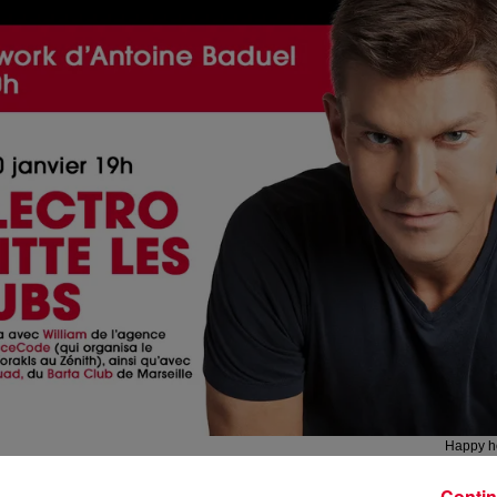
Happy h
Crédit :
Happy h
Contin