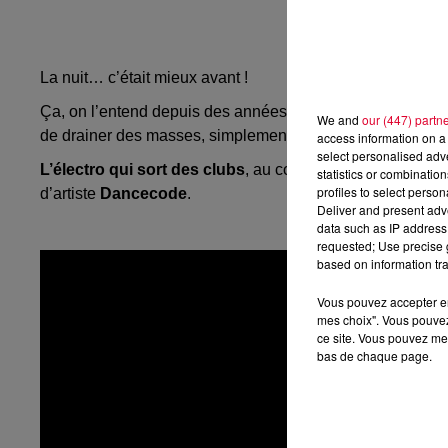
La nuit… c’était mieux avant !
Ça, on l’entend depuis des années alors que la nuit ne fa
We and
our (447) partn
de drainer des masses, simplement, ces masses sont dés
access information on a 
select personalised ad
L’électro qui sort des clubs
, au cœur de
l’Happy Hour 
statistics or combinatio
profiles to select person
d’artiste
Dancecode
.
Deliver and present adv
data such as IP address 
requested; Use precise g
based on information tra
Vous pouvez accepter en 
mes choix". Vous pouvez
ce site. Vous pouvez met
bas de chaque page.