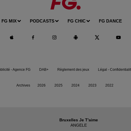
FG MIX
PODCASTS
FG CHIC
FG DANCE
blicité - Agence FG
DAB+
Règlement des jeux
Légal - Confidentiali
Archives
2026
2025
2024
2023
2022
Bruxelles Je T'aime
ANGELE