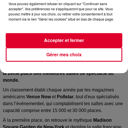
Vous pouvez également refuser en cliquant sur "Continuer sans
accepter". Vos préférences ne s'appliqueront que pour ce site. Vous
pouvez mettre à jour vos choix, ou retirer votre consentement à tout
moment via le lien "Gérer les cookies" situé en bas de chaque page.
Accor Arena
Crédit :
Facebook: @Accor Arena
Accepter et fermer
Gérer mes choix
C’est un petit pas pour l’
homme mais
un grand pas pour
l’Accor Arena
.
La salle parisienne s’est hissée à
la
2ème
place des meilleures salles de spectacle au
monde.
Un classement établi chaque année par les magazines
américains
Venue
Now
et
Pollstar
, tout d'eux spécialisés
dans l’événementiel, qui comptabilisent les salles avec une
capacité comprise entre 15 000 et 30 000 places.
À la première place, on retrouve le mythique
Madison
Square
Garden
de
New-York
et derrière la salle française,