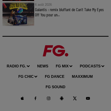
6 août 2026
Galantis : remix bluffant de Can’t Take My Eyes
Off You pour un...
RADIO FG.
NEWS
FG MIX
PODCASTS
FG CHIC
FG DANCE
MAXXIMUM
FG SOUND