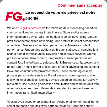
Continuer sans accepter
Le respect de votre vie privée est notre
priorité
L’ACCOR ARENA CLASSÉE 2ÈME MEILLEURE SALLE DE
SPECTACLE AU MONDE
We and
our (447) partners
do the following data processing based on
your consent and/or our legitimate interest: Store and/or access
information on a device; Use limited data to select advertising; Create
Publié : 8 novembre 2023 à 15h40 par Jean-Baptiste
profiles for personalised advertising; Use profiles to select personalised
advertising; Measure advertising performance; Measure content
BLANDIN
performance; Understand audiences through statistics or combinations
of data from different sources; Develop and improve services; Create
profiles to personalise content; Use profiles to select personalised
content; Use limited data to select content; Ensure security, prevent and
detect fraud, and fix errors; Deliver and present advertising and content;
Save and communicate privacy choices. These technologies may
process personal data such as IP address and browsing data to offer
following functionalities: Identify devices based on information actively
requested; Use precise geolocation data; Match and combine data from
other data sources; Link different devices; Identify devices based on
information transmitted automatically.
Vous pouvez accepter en cliquant sur "Accepter et fermer", ou affiner en
sélectionnant les finalités et/ou partenaires dans "Gérer mes choix".