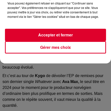
Vous pouvez également refuser en cliquant sur "Continuer sans
Danceone
accepter". Vos préférences ne s'appliqueront que pour ce site. Vous
Crédit :
Youtube Officiel Kygo
pouvez mettre à jour vos choix, ou retirer votre consentement à tout
moment via le lien "Gérer les cookies" situé en bas de chaque page.
Accepter et fermer
C’est devenu quelque chose d’assez commun chez les DJs
de proposer après la sortie d’un track tout un EP de remixes.
Gérer mes choix
C’est l’occasion sans doute de prolonger l’aventure pour
des morceaux qui peuvent avoir une durée de vie courte
parfois avec la consommation de la musique qui a
beaucoup évolué.
Et c’est au tour de
Kygo
de dévoiler l’EP de remixes pour
son dernier single
Whatever
avec
Ava Max,
le seul titre en
2024 pour le moment pour le producteur norvégien
d’ordinaire bien plus prolifique en termes de sorties. Mais
comme on le répète souvent, il vaut mieux la qualité à la
quantité.