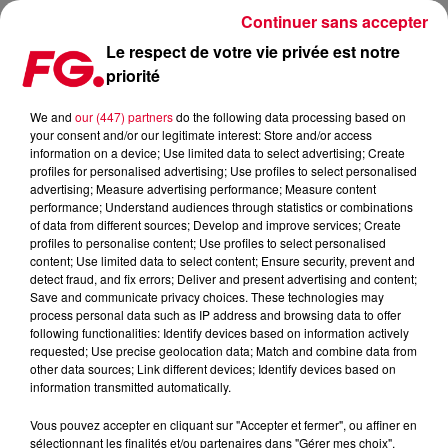
Continuer sans accepter
Le respect de votre vie privée est notre
priorité
KYGO SORT UN EP DE REMIXES POUR WHATEVER AVEC
TIËSTO, FRANK WALKER ET KLANGKARUSSELL
We and
our (447) partners
do the following data processing based on
your consent and/or our legitimate interest: Store and/or access
information on a device; Use limited data to select advertising; Create
Publié : 29 mars 2024 à 8h16 par Antony HARARI
profiles for personalised advertising; Use profiles to select personalised
advertising; Measure advertising performance; Measure content
performance; Understand audiences through statistics or combinations
of data from different sources; Develop and improve services; Create
profiles to personalise content; Use profiles to select personalised
content; Use limited data to select content; Ensure security, prevent and
detect fraud, and fix errors; Deliver and present advertising and content;
Save and communicate privacy choices. These technologies may
process personal data such as IP address and browsing data to offer
following functionalities: Identify devices based on information actively
requested; Use precise geolocation data; Match and combine data from
other data sources; Link different devices; Identify devices based on
information transmitted automatically.
Vous pouvez accepter en cliquant sur "Accepter et fermer", ou affiner en
sélectionnant les finalités et/ou partenaires dans "Gérer mes choix".