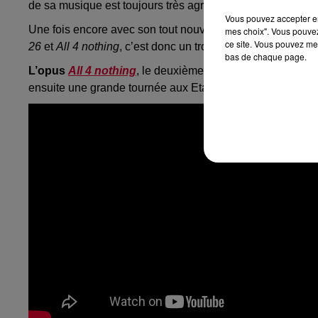
de sa musique est toujours très agréable.
Vous pouvez accepter en 
Une fois encore avec son tout nouveau single
Kids are bo
mes choix". Vous pouvez
ce site. Vous pouvez met
26
et
All 4 nothing
, c’est donc un troisième extrait de son 
bas de chaque page.
L’opus
All 4 nothing
, le deuxième de sa carrière après
H
ensuite une grande tournée aux Etats-Unis.