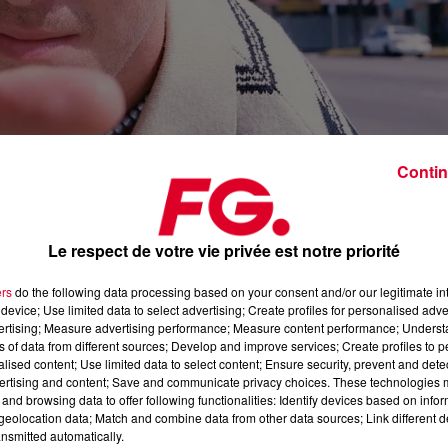
Contin
Le respect de votre vie privée est notre priorité
Lauv - Kids are born s
Crédit :
Facebook Officiel L
ers
do the following data processing based on your consent and/or our legitimate int
device; Use limited data to select advertising; Create profiles for personalised adver
vertising; Measure advertising performance; Measure content performance; Unders
ns of data from different sources; Develop and improve services; Create profiles to 
alised content; Use limited data to select content; Ensure security, prevent and detect
tendre. Et il n’y a absolument rien de péjoratif dans cette formule
ertising and content; Save and communicate privacy choices. These technologies
and browsing data to offer following functionalities: Identify devices based on infor
eolocation data; Match and combine data from other data sources; Link different de
es singles réussis avec des productions de qualité
et l’écou
nsmitted automatically.