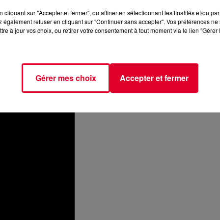
cliquant sur "Accepter et fermer", ou affiner en sélectionnant les finalités et/ou pa
rn stars
, nous ne sommes pas déçus par la marchandise. Après
 également refuser en cliquant sur "Continuer sans accepter". Vos préférences ne 
tre à jour vos choix, ou retirer votre consentement à tout moment via le lien "Gérer 
futur album qui est dévoilé.
ow I'm Feeling
, sortira
le 5 août prochain
et Lauv entamera
Gérer mes choix
Accepter et fermer