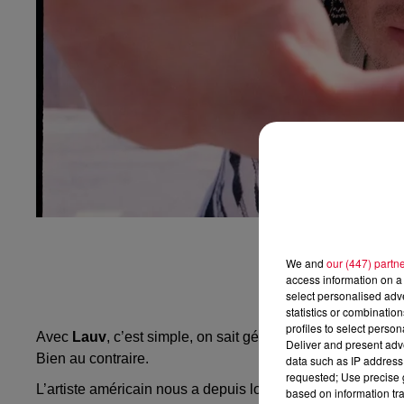
We and
our (447) partn
access information on a 
select personalised ad
statistics or combinatio
profiles to select person
Avec
Lauv
, c’est simple, on sait généralement à quoi s’at
Deliver and present adv
Bien au contraire.
data such as IP address 
requested; Use precise g
L’artiste américain nous a depuis longtemps habitués à
d
based on information tra