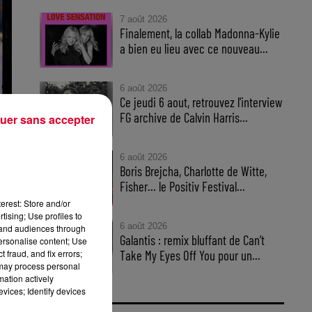
7 août 2026
Finalement, la collab Madonna-Kylie
a bien eu lieu avec ce nouveau...
6 août 2026
Ce jeudi 6 aout, retrouvez l'interview
FG archive de Calvin Harris...
uer sans accepter
6 août 2026
Boris Brejcha, Charlotte de Witte,
tars
Fisher… le Positiv Festival...
auv
erest: Store and/or
tising; Use profiles to
6 août 2026
tand audiences through
Galantis : remix bluffant de Can’t
personalise content; Use
 fraud, and fix errors;
Take My Eyes Off You pour un...
.
 may process personal
mation actively
vices; Identify devices
te