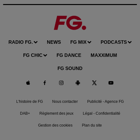
RADIO FG.
NEWS
FG MIX
PODCASTS
FG CHIC
FG DANCE
MAXXIMUM
FG SOUND
L'histoire de FG
Nous contacter
Publicité - Agence FG
DAB+
Règlement des jeux
Légal - Confidentialité
Gestion des cookies
Plan du site