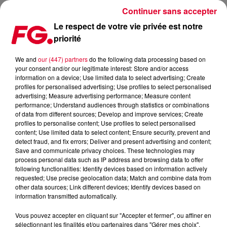
Continuer sans accepter
Le respect de votre vie privée est notre
priorité
KID FRANCESCOLI INVITÉ D'ANTOINE BADUEL CE SOIR !
We and
our (447) partners
do the following data processing based on
your consent and/or our legitimate interest: Store and/or access
Publié : 26 septembre 2023 à 11h26 par Christophe
information on a device; Use limited data to select advertising; Create
HUBERT
profiles for personalised advertising; Use profiles to select personalised
advertising; Measure advertising performance; Measure content
performance; Understand audiences through statistics or combinations
of data from different sources; Develop and improve services; Create
profiles to personalise content; Use profiles to select personalised
content; Use limited data to select content; Ensure security, prevent and
detect fraud, and fix errors; Deliver and present advertising and content;
Save and communicate privacy choices. These technologies may
process personal data such as IP address and browsing data to offer
following functionalities: Identify devices based on information actively
requested; Use precise geolocation data; Match and combine data from
other data sources; Link different devices; Identify devices based on
information transmitted automatically.
Vous pouvez accepter en cliquant sur "Accepter et fermer", ou affiner en
sélectionnant les finalités et/ou partenaires dans "Gérer mes choix".