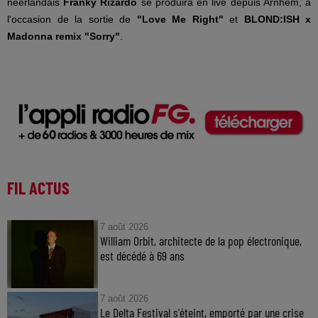
néerlandais
Franky Rizardo
se produira en live depuis Arnhem, à
l'occasion de la sortie de
"Love Me Right"
et
BLOND:ISH x
Madonna remix "Sorry"
.
FIL ACTUS
7 août 2026
William Orbit, architecte de la pop électronique,
est décédé à 69 ans
7 août 2026
Le Delta Festival s'éteint, emporté par une crise