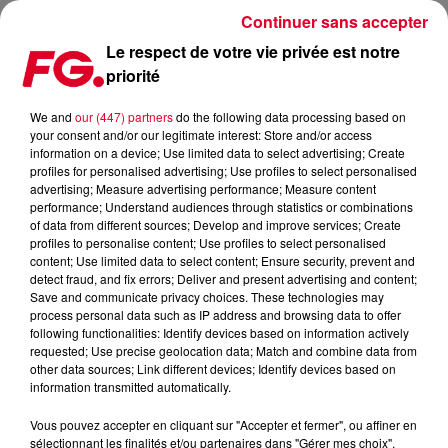
Continuer sans accepter
Le respect de votre vie privée est notre
priorité
JOEL CORRY ET JAX JONES DÉVOILENT LA VIDÉO DE ‘OUT
OUT’
We and
our (447) partners
do the following data processing based on
your consent and/or our legitimate interest: Store and/or access
information on a device; Use limited data to select advertising; Create
Publié : 7 septembre 2021 à 8h20 par Antony HARARI
profiles for personalised advertising; Use profiles to select personalised
advertising; Measure advertising performance; Measure content
performance; Understand audiences through statistics or combinations
of data from different sources; Develop and improve services; Create
profiles to personalise content; Use profiles to select personalised
content; Use limited data to select content; Ensure security, prevent and
detect fraud, and fix errors; Deliver and present advertising and content;
Save and communicate privacy choices. These technologies may
process personal data such as IP address and browsing data to offer
following functionalities: Identify devices based on information actively
requested; Use precise geolocation data; Match and combine data from
other data sources; Link different devices; Identify devices based on
information transmitted automatically.
Vous pouvez accepter en cliquant sur "Accepter et fermer", ou affiner en
sélectionnant les finalités et/ou partenaires dans "Gérer mes choix".