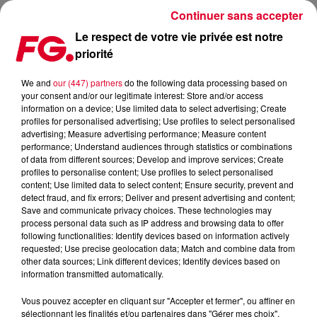
Continuer sans accepter
Le respect de votre vie privée est notre
priorité
JADEN BOJSEN ENCHAÎNE AVEC UNE REPRISE DE PHIL COLLINS
We and
our (447) partners
do the following data processing based on
your consent and/or our legitimate interest: Store and/or access
Publié : 23 septembre 2025 à 18h58 par Jean-Baptiste
information on a device; Use limited data to select advertising; Create
BLANDIN
profiles for personalised advertising; Use profiles to select personalised
advertising; Measure advertising performance; Measure content
performance; Understand audiences through statistics or combinations
of data from different sources; Develop and improve services; Create
profiles to personalise content; Use profiles to select personalised
content; Use limited data to select content; Ensure security, prevent and
detect fraud, and fix errors; Deliver and present advertising and content;
Save and communicate privacy choices. These technologies may
process personal data such as IP address and browsing data to offer
following functionalities: Identify devices based on information actively
requested; Use precise geolocation data; Match and combine data from
other data sources; Link different devices; Identify devices based on
information transmitted automatically.
Vous pouvez accepter en cliquant sur "Accepter et fermer", ou affiner en
sélectionnant les finalités et/ou partenaires dans "Gérer mes choix".