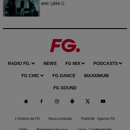
avec Lykke Li
RADIO FG.
NEWS
FG MIX
PODCASTS
FG CHIC
FG DANCE
MAXXIMUM
FG SOUND
L'histoire de FG
Nous contacter
Publicité - Agence FG
DAB+
Règlement des jeux
Légal - Confidentialité