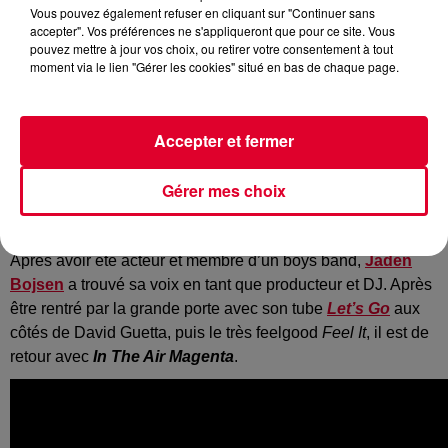
Vous pouvez également refuser en cliquant sur "Continuer sans
accepter". Vos préférences ne s'appliqueront que pour ce site. Vous
pouvez mettre à jour vos choix, ou retirer votre consentement à tout
Jaden Bojsen
moment via le lien "Gérer les cookies" situé en bas de chaque page.
Crédit :
FG
Accepter et fermer
Le jeune prodige de la scène électronique Jaden Bojsen
Gérer mes choix
frappe à nouveau avec
In the Air Magenta
, une reprise
house du célèbre tube de Phil Collins.
Après avoir été acteur et membre d’un boys band,
Jaden
Bojsen
a trouvé sa voix en tant que producteur et DJ. Après
être rentré par la grande porte avec son tube
Let’s Go
aux
côtés de David Guetta, puis le très feelgood
Feel It
, il est de
retour avec
In The Air Magenta
.