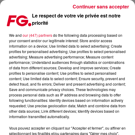
Continuer sans accepter
Le respect de votre vie privée est notre
priorité
INSANE FESTIVAL (8 AU 11 JUILLET 2024)
We and
our (447) partners
do the following data processing based on
your consent and/or our legitimate interest: Store and/or access
Publié : 2 janvier 2025 à 10h58 par Alexandre MAZERE
information on a device; Use limited data to select advertising; Create
profiles for personalised advertising; Use profiles to select personalised
advertising; Measure advertising performance; Measure content
performance; Understand audiences through statistics or combinations
of data from different sources; Develop and improve services; Create
profiles to personalise content; Use profiles to select personalised
content; Use limited data to select content; Ensure security, prevent and
L'Insane Festival 2024 s'est déroulé du 8 au 11 mai à Apt,
detect fraud, and fix errors; Deliver and present advertising and content;
Save and communicate privacy choices. These technologies may
dans le sud de la France, offrant une programmation riche
process personal data such as IP address and browsing data to offer
en musique électronique.
following functionalities: Identify devices based on information actively
requested; Use precise geolocation data; Match and combine data from
Parmi les artistes électro notables présents lors de cette
other data sources; Link different devices; Identify devices based on
édition, on peut citer :
information transmitted automatically.
NTO : reconnu pour ses compositions électroniques
Vous pouvez accepter en cliquant sur "Accepter et fermer", ou affiner en
mélodiques, il a séduit le public avec ses performances
sélectionnant les finalités et/ou partenaires dans "Gérer mes choix".