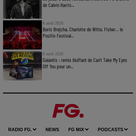
de Calvin Harris...
6 août 2026
Boris Brejcha, Charlotte de Witte, Fisher… le
Positiv Festival...
6 août 2026
Galantis : remix bluffant de Can’t Take My Eyes
Off You pour un...
RADIO FG.
NEWS
FG MIX
PODCASTS