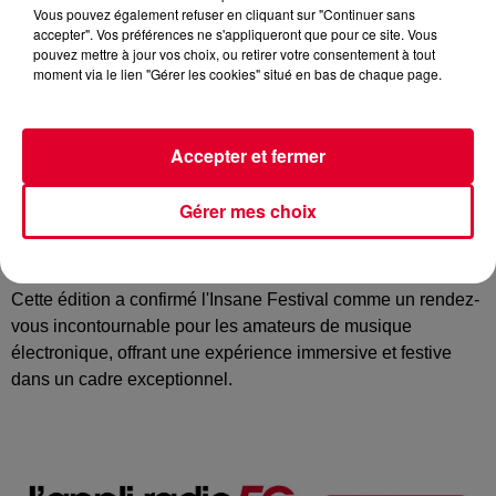
Vous pouvez également refuser en cliquant sur "Continuer sans
envoûtantes.
accepter". Vos préférences ne s'appliqueront que pour ce site. Vous
Acid Arab : le duo a fusionné rythmes orientaux et sonorités
pouvez mettre à jour vos choix, ou retirer votre consentement à tout
moment via le lien "Gérer les cookies" situé en bas de chaque page.
électroniques, offrant une expérience musicale unique.
Vitalic : figure emblématique de la scène électro française, il
a livré un set énergique mêlant techno et électro.
Accepter et fermer
Le festival s'est distingué par sa diversité musicale,
Gérer mes choix
proposant plusieurs scènes thématiques dédiées à
différents genres électroniques, notamment la techno, la
trance et la hard music.
Cette édition a confirmé l'Insane Festival comme un rendez-
vous incontournable pour les amateurs de musique
électronique, offrant une expérience immersive et festive
dans un cadre exceptionnel.