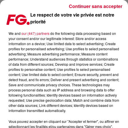
Continuer sans accepter
Le respect de votre vie privée est notre
priorité
IL Y A DIX ANS, AVICII PRODUISAIT LE TUBE 'A SKY FULL OF STARS' DE
COLDPLAY
We and
our (447) partners
do the following data processing based on
your consent and/or our legitimate interest: Store and/or access
information on a device; Use limited data to select advertising; Create
Publié : 10 mai 2024 à 8h26 par Antony HARARI
profiles for personalised advertising; Use profiles to select personalised
advertising; Measure advertising performance; Measure content
performance; Understand audiences through statistics or combinations
of data from different sources; Develop and improve services; Create
profiles to personalise content; Use profiles to select personalised
content; Use limited data to select content; Ensure security, prevent and
detect fraud, and fix errors; Deliver and present advertising and content;
Save and communicate privacy choices. These technologies may
process personal data such as IP address and browsing data to offer
following functionalities: Identify devices based on information actively
requested; Use precise geolocation data; Match and combine data from
other data sources; Link different devices; Identify devices based on
information transmitted automatically.
Avicii derrière A Sky Full of Stars de Coldplay
Crédit :
Facebook Officiel Avicii
Vous pouvez accepter en cliquant sur "Accepter et fermer", ou affiner en
sélectionnant les finalités et/ou partenaires dans "Gérer mes choix".