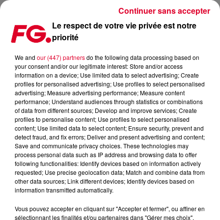
Continuer sans accepter
Le respect de votre vie privée est notre
priorité
HYBRID MINDS, LE DUO À L’AVANT-GARDE DE LA DRUM & BASS
We and
our (447) partners
do the following data processing based on
your consent and/or our legitimate interest: Store and/or access
Publié : 30 avril 2025 à 17h11 par Jean-Baptiste BLANDIN
information on a device; Use limited data to select advertising; Create
profiles for personalised advertising; Use profiles to select personalised
advertising; Measure advertising performance; Measure content
performance; Understand audiences through statistics or combinations
of data from different sources; Develop and improve services; Create
profiles to personalise content; Use profiles to select personalised
content; Use limited data to select content; Ensure security, prevent and
detect fraud, and fix errors; Deliver and present advertising and content;
Save and communicate privacy choices. These technologies may
process personal data such as IP address and browsing data to offer
following functionalities: Identify devices based on information actively
requested; Use precise geolocation data; Match and combine data from
other data sources; Link different devices; Identify devices based on
information transmitted automatically.
Vous pouvez accepter en cliquant sur "Accepter et fermer", ou affiner en
Hybrid Minds
sélectionnant les finalités et/ou partenaires dans "Gérer mes choix".