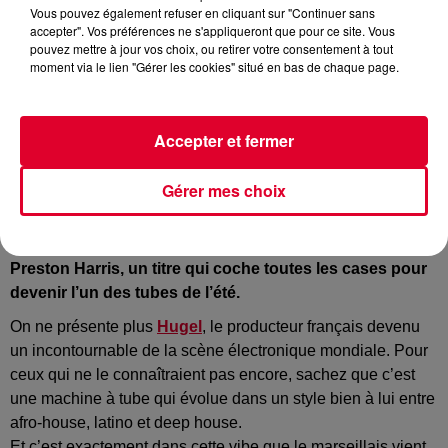
Vous pouvez également refuser en cliquant sur "Continuer sans
accepter". Vos préférences ne s'appliqueront que pour ce site. Vous
pouvez mettre à jour vos choix, ou retirer votre consentement à tout
moment via le lien "Gérer les cookies" situé en bas de chaque page.
Hugel
Crédit :
Instagram : @Hugel
Accepter et fermer
Gérer mes choix
Hugel a dévoilé aujourd’hui son tout nouveau single
Loosen Up
, produit en collaboration avec Dawty et
Preston Harris, un titre qui coche toutes les cases pour
devenir l’un des tubes de l’été.
On ne présente plus
Hugel
, le producteur français devenu
un incontournable de la scène électronique mondiale. Pour
ceux qui ne le connaîtraient pas encore, sachez que c’est
une machine à tube qui évolue dans un style bien à lui entre
afro-house, latino et deep house.
Et c’est exactement dans cette vibe que le marseillais vient