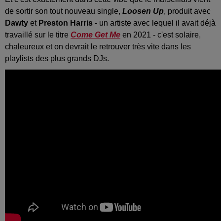
de sortir son tout nouveau single,
Loosen Up
, produit avec
Dawty
et
Preston Harris
- un artiste avec lequel il avait déjà
travaillé sur le titre
Come Get Me
en 2021 - c'est solaire,
chaleureux et on devrait le retrouver très vite dans les
playlists des plus grands DJs.