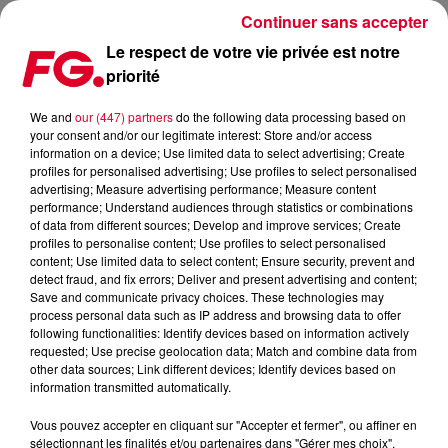
Continuer sans accepter
Le respect de votre vie privée est notre
priorité
HUGEL DÉVOILE LOOSEN UP, LE FUTUR TUBE DE L'ÉTÉ ?
We and
our (447) partners
do the following data processing based on
your consent and/or our legitimate interest: Store and/or access
Publié : 27 juin 2025 à 14h24 par Jean-Baptiste BLANDIN
information on a device; Use limited data to select advertising; Create
profiles for personalised advertising; Use profiles to select personalised
advertising; Measure advertising performance; Measure content
performance; Understand audiences through statistics or combinations
of data from different sources; Develop and improve services; Create
profiles to personalise content; Use profiles to select personalised
content; Use limited data to select content; Ensure security, prevent and
detect fraud, and fix errors; Deliver and present advertising and content;
Save and communicate privacy choices. These technologies may
process personal data such as IP address and browsing data to offer
following functionalities: Identify devices based on information actively
requested; Use precise geolocation data; Match and combine data from
other data sources; Link different devices; Identify devices based on
information transmitted automatically.
Vous pouvez accepter en cliquant sur "Accepter et fermer", ou affiner en
sélectionnant les finalités et/ou partenaires dans "Gérer mes choix".