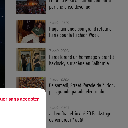
Le Delta Festival s'éteint, emporté
par une crise devenue...
7 août 2026
Hugel annonce son grand retour à
Paris pour la Fashion Week
7 août 2026
Parcels rend un hommage vibrant à
Kavinsky sur scène en Californie
7 août 2026
Ce samedi, Street Parade de Zurich,
plus grande parade électro du...
uer sans accepter
7 août 2026
Julien Granel, invité FG Backstage
ce vendredi 7 août