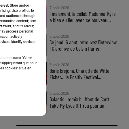
erest: Store and/or
7 août 2026
tising; Use profiles to
Finalement, la collab Madonna-Kylie
tion
tand audiences through
wei
a bien eu lieu avec ce nouveau...
personalise content; Use
 fraud, and fix errors;
 may process personal
mation actively
6 août 2026
vices; Identify devices
Ce jeudi 6 aout, retrouvez l'interview
FG archive de Calvin Harris...
ert
rtenaires dans "Gérer
s'appliqueront que pour
6 août 2026
les cookies" situé en
Boris Brejcha, Charlotte de Witte,
Fisher… le Positiv Festival...
6 août 2026
Galantis : remix bluffant de Can’t
Take My Eyes Off You pour un...