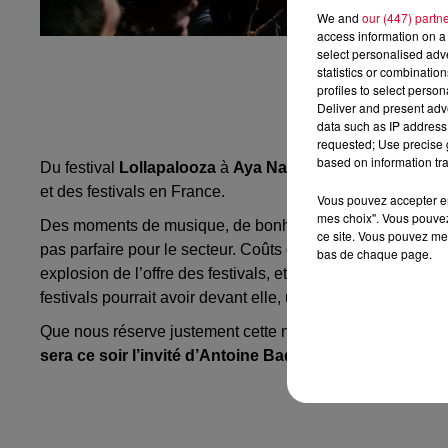
We and
our (447) partn
access information on a 
select personalised ad
statistics or combinatio
profiles to select person
Deliver and present adv
data such as IP address 
requested; Use precise g
based on information tra
Du festival
Lollapalooza
à
Aya Nakamura
, de
The Blaz
et des festivals en France.
Vous pouvez accepter en 
mes choix". Vous pouvez
Des moments de musique, de bonheur partagé et une musiqu
ce site. Vous pouvez met
pas parfaire pour le secteur. Coûts de conception en fort
bas de chaque page.
explosion de l’offre des festivals, et des Jeux Olympique
festivals pourrait avoir devant elle, une année 2023 pleine
Que nous réserve justement cette nouvelle année ? Eh bie
sera ce soir l’invité d’Antoine Baduel !