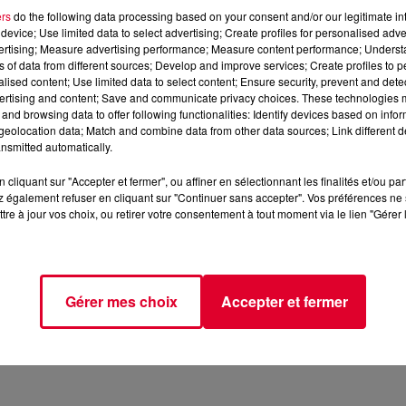
ers
do the following data processing based on your consent and/or our legitimate int
device; Use limited data to select advertising; Create profiles for personalised adver
Image d'illustra
vertising; Measure advertising performance; Measure content performance; Unders
Crédit :
@pexels-/wendy-
ns of data from different sources; Develop and improve services; Create profiles to 
alised content; Use limited data to select content; Ensure security, prevent and detect
ertising and content; Save and communicate privacy choices. These technologies
and browsing data to offer following functionalities: Identify devices based on infor
eolocation data; Match and combine data from other data sources; Link different de
nsmitted automatically.
e
au festival
Marsatac
,
Live Nation
est l’un des leaders du conc
cliquant sur "Accepter et fermer", ou affiner en sélectionnant les finalités et/ou pa
 également refuser en cliquant sur "Continuer sans accepter". Vos préférences ne 
e live, parfois en danger. Car oui, la reprise post covid n’est
tre à jour vos choix, ou retirer votre consentement à tout moment via le lien "Gérer 
e hausse, pénurie de mains d’œuvre, un public plus volage, une
s qui compliquent l’année 2024, la scène des concerts et des
 de défis et de complexité.
Gérer mes choix
Accepter et fermer
n pour le savoir,
Angelo Gopee, DG de Live Nation France