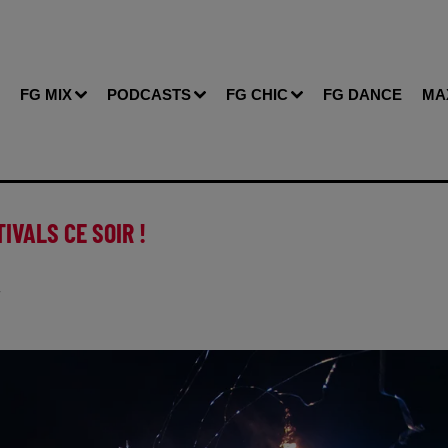
FG MIX
PODCASTS
FG CHIC
FG DANCE
MA
IVALS CE SOIR !
T