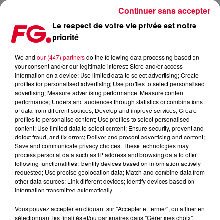
Continuer sans accepter
Le respect de votre vie privée est notre
priorité
HAPPY HOUR FG AVEC ANTOINE BADUEL. L'INTERVIEW :
DAVID GUETTA
We and
our (447) partners
do the following data processing based on
your consent and/or our legitimate interest: Store and/or access
information on a device; Use limited data to select advertising; Create
profiles for personalised advertising; Use profiles to select personalised
advertising; Measure advertising performance; Measure content
performance; Understand audiences through statistics or combinations
of data from different sources; Develop and improve services; Create
profiles to personalise content; Use profiles to select personalised
content; Use limited data to select content; Ensure security, prevent and
detect fraud, and fix errors; Deliver and present advertising and content;
Save and communicate privacy choices. These technologies may
process personal data such as IP address and browsing data to offer
following functionalities: Identify devices based on information actively
requested; Use precise geolocation data; Match and combine data from
other data sources; Link different devices; Identify devices based on
information transmitted automatically.
Vous pouvez accepter en cliquant sur "Accepter et fermer", ou affiner en
sélectionnant les finalités et/ou partenaires dans "Gérer mes choix".