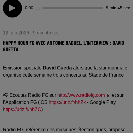
0:00
9 min 45 sec
12 juin 2026 - 9 min 45 sec
HAPPY HOUR FG AVEC ANTOINE BADUEL. L'INTERVIEW : DAVID
GUETTA
Emission spéciale
David Guetta
alors que la star mondiale
organise cette semaine trois concerts au Stade de France
🎧 Ecoutez Radio FG sur
http://www.radiofg.com
📱 et sur
l’Application FG (IOS
https://urlz.fr/hhZx
- Google Play
https://urlz.fr/hhZC
)
Radio FG, référence des musiques électroniques, propose