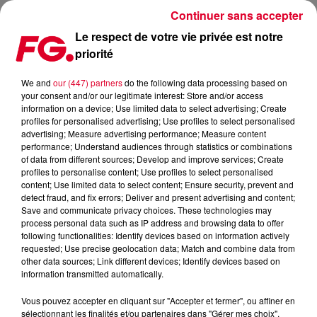
Continuer sans accepter
Le respect de votre vie privée est notre
priorité
HAPPY HOUR DJ : LUCAS ESTRADA
We and
our (447) partners
do the following data processing based on
your consent and/or our legitimate interest: Store and/or access
information on a device; Use limited data to select advertising; Create
profiles for personalised advertising; Use profiles to select personalised
advertising; Measure advertising performance; Measure content
performance; Understand audiences through statistics or combinations
of data from different sources; Develop and improve services; Create
profiles to personalise content; Use profiles to select personalised
content; Use limited data to select content; Ensure security, prevent and
detect fraud, and fix errors; Deliver and present advertising and content;
Save and communicate privacy choices. These technologies may
process personal data such as IP address and browsing data to offer
following functionalities: Identify devices based on information actively
requested; Use precise geolocation data; Match and combine data from
other data sources; Link different devices; Identify devices based on
information transmitted automatically.
Vous pouvez accepter en cliquant sur "Accepter et fermer", ou affiner en
sélectionnant les finalités et/ou partenaires dans "Gérer mes choix".