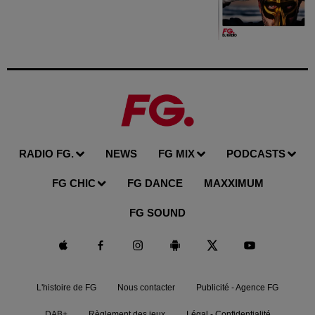
RADIO FG.
NEWS
FG MIX
PODCASTS
FG CHIC
FG DANCE
MAXXIMUM
FG SOUND
L'histoire de FG
Nous contacter
Publicité - Agence FG
DAB+
Règlement des jeux
Légal - Confidentialité