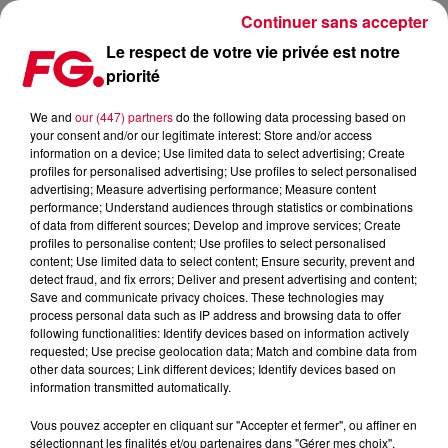
Continuer sans accepter
Le respect de votre vie privée est notre
priorité
HAPPY HOUR DJ : LA NA
We and
our (447) partners
do the following data processing based on
your consent and/or our legitimate interest: Store and/or access
information on a device; Use limited data to select advertising; Create
profiles for personalised advertising; Use profiles to select personalised
advertising; Measure advertising performance; Measure content
performance; Understand audiences through statistics or combinations
of data from different sources; Develop and improve services; Create
profiles to personalise content; Use profiles to select personalised
content; Use limited data to select content; Ensure security, prevent and
detect fraud, and fix errors; Deliver and present advertising and content;
Save and communicate privacy choices. These technologies may
process personal data such as IP address and browsing data to offer
following functionalities: Identify devices based on information actively
requested; Use precise geolocation data; Match and combine data from
other data sources; Link different devices; Identify devices based on
information transmitted automatically.
Vous pouvez accepter en cliquant sur "Accepter et fermer", ou affiner en
sélectionnant les finalités et/ou partenaires dans "Gérer mes choix".