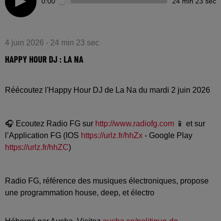
0:00
24 min 23 sec
4 juin 2026 - 24 min 23 sec
HAPPY HOUR DJ : LA NA
Réécoutez l'Happy Hour DJ de La Na du mardi 2 juin 2026
🎧 Ecoutez Radio FG sur
http://www.radiofg.com
📱 et sur
l’Application FG (IOS
https://urlz.fr/hhZx
- Google Play
https://urlz.fr/hhZC
)
Radio FG, référence des musiques électroniques, propose
une programmation house, deep, et électro