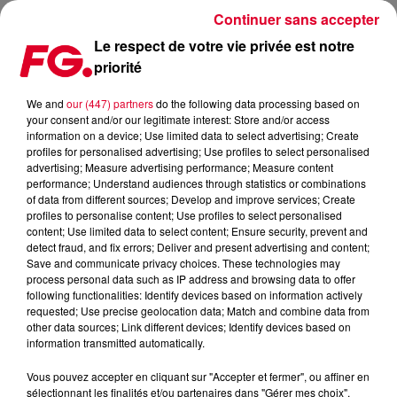
Continuer sans accepter
Le respect de votre vie privée est notre
priorité
GROS PLAN SUR LE FESTIVAL PETE THE MONKEY
We and
our (447) partners
do the following data processing based on
your consent and/or our legitimate interest: Store and/or access
Publié : 8 juillet 2022 à 12h33 par Sophie DIAS
information on a device; Use limited data to select advertising; Create
profiles for personalised advertising; Use profiles to select personalised
advertising; Measure advertising performance; Measure content
performance; Understand audiences through statistics or combinations
of data from different sources; Develop and improve services; Create
profiles to personalise content; Use profiles to select personalised
content; Use limited data to select content; Ensure security, prevent and
detect fraud, and fix errors; Deliver and present advertising and content;
Save and communicate privacy choices. These technologies may
process personal data such as IP address and browsing data to offer
following functionalities: Identify devices based on information actively
requested; Use precise geolocation data; Match and combine data from
other data sources; Link different devices; Identify devices based on
information transmitted automatically.
Vous pouvez accepter en cliquant sur "Accepter et fermer", ou affiner en
Crédit :
petethemonkeyfestival.org
sélectionnant les finalités et/ou partenaires dans "Gérer mes choix".