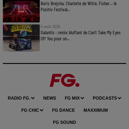
Boris Brejcha, Charlotte de Witte, Fisher… le
Positiv Festival...
6 août 2026
Galantis : remix bluffant de Can’t Take My Eyes
Off You pour un...
RADIO FG.
NEWS
FG MIX
PODCASTS
FG CHIC
FG DANCE
MAXXIMUM
FG SOUND