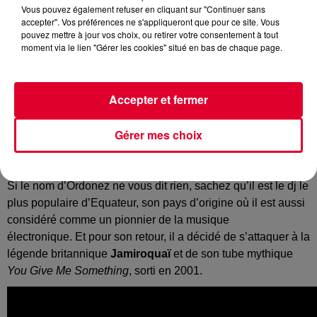
Vous pouvez également refuser en cliquant sur "Continuer sans
accepter". Vos préférences ne s'appliqueront que pour ce site. Vous
Ordonez
pouvez mettre à jour vos choix, ou retirer votre consentement à tout
Crédit :
Instagram : @Ordonez
moment via le lien "Gérer les cookies" situé en bas de chaque page.
Accepter et fermer
Les beaux jours reviennent et les musiques solaires
aussi, pour notre release de la semaine sur FG, on a
Gérer mes choix
choisi la superbe reprise du producteur
Ordonez
de l’un
des tubes de Jamiroquai : You Give Me Something.
Si le nom d’Ordonez ne vous dit rien, sachez qu’il est le dj le
plus populaire d’Equateur, son pays d’origine où il est aussi
considéré comme un pionnier de la musique
électronique. Et pour son retour, il a décidé de s’attaquer à la
légende britannique
Jamiroquaï
et de son tube mythique
You Give Me Something
, sorti en 2001.