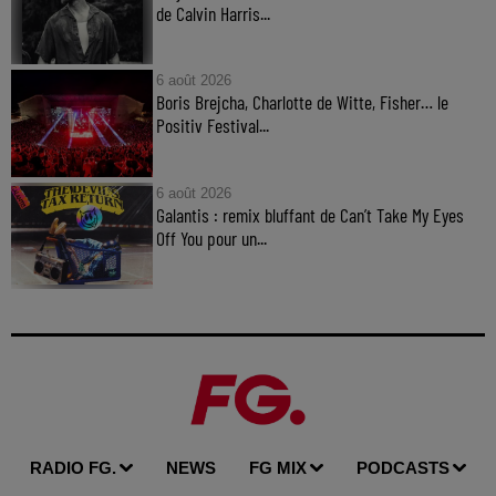
de Calvin Harris...
6 août 2026
Boris Brejcha, Charlotte de Witte, Fisher… le
Positiv Festival...
6 août 2026
Galantis : remix bluffant de Can’t Take My Eyes
Off You pour un...
RADIO FG.
NEWS
FG MIX
PODCASTS