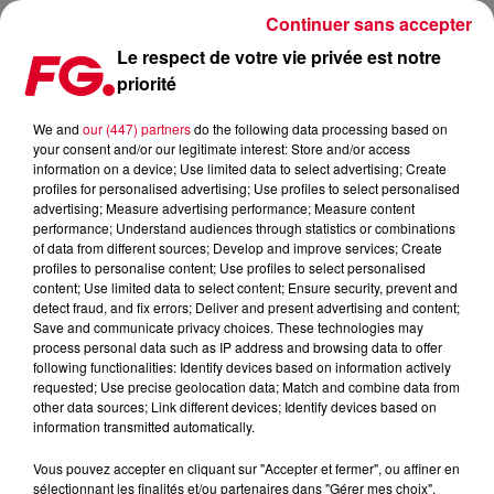
Continuer sans accepter
Le respect de votre vie privée est notre
priorité
GIMME SUMTHING, LA BELLE COVER DISCO HOUSE D'ORDONEZ
We and
our (447) partners
do the following data processing based on
your consent and/or our legitimate interest: Store and/or access
Publié : 22 mars 2024 à 14h30 par Jean-Baptiste BLANDIN
information on a device; Use limited data to select advertising; Create
profiles for personalised advertising; Use profiles to select personalised
advertising; Measure advertising performance; Measure content
performance; Understand audiences through statistics or combinations
of data from different sources; Develop and improve services; Create
profiles to personalise content; Use profiles to select personalised
content; Use limited data to select content; Ensure security, prevent and
detect fraud, and fix errors; Deliver and present advertising and content;
Save and communicate privacy choices. These technologies may
process personal data such as IP address and browsing data to offer
following functionalities: Identify devices based on information actively
requested; Use precise geolocation data; Match and combine data from
other data sources; Link different devices; Identify devices based on
information transmitted automatically.
Vous pouvez accepter en cliquant sur "Accepter et fermer", ou affiner en
sélectionnant les finalités et/ou partenaires dans "Gérer mes choix".