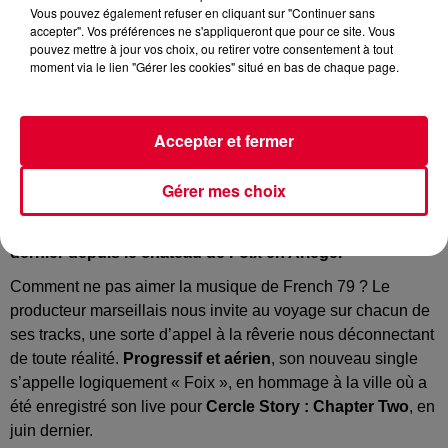
Vous pouvez également refuser en cliquant sur "Continuer sans
accepter". Vos préférences ne s'appliqueront que pour ce site. Vous
pouvez mettre à jour vos choix, ou retirer votre consentement à tout
French 79
moment via le lien "Gérer les cookies" situé en bas de chaque page.
Crédit :
YouTube : @Capture d'écran clip "Foix"
Accepter et fermer
Combo gagnant pour
French 79
qui s’associe à Cercle
Gérer mes choix
pour sortir son nouveau single Foix.
Un titre en
hommage au live qu’il a réalisé pour
Cercle
en avril
dernier depuis le château de Foix en Ariège.
Comment ne pas aimer la musique de French 79 ?
Le
producteur marseillais nous invite au voyage sur chacun de
ses tracks, une sorte d’appel à la rêverie nous déconnectant
de toute réalité.
Progressif et aérien
, son nouveau single
s’appelle logiquement « Foix », en hommage à la ville où a
été enregistré son live pour
Cercle Story :
Chapter
Two
, en
juin dernier.