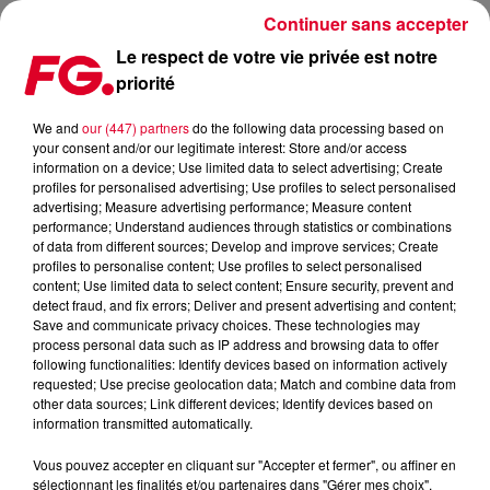
Continuer sans accepter
Le respect de votre vie privée est notre
priorité
FRENCH 79 ET CERCLE S'ASSOCIENT POUR LE TRÈS BEAU
SINGLE "FOIX"
We and
our (447) partners
do the following data processing based on
your consent and/or our legitimate interest: Store and/or access
information on a device; Use limited data to select advertising; Create
Publié : 14 octobre 2022 à 18h32 par Jean-Baptiste
profiles for personalised advertising; Use profiles to select personalised
advertising; Measure advertising performance; Measure content
BLANDIN
performance; Understand audiences through statistics or combinations
of data from different sources; Develop and improve services; Create
profiles to personalise content; Use profiles to select personalised
content; Use limited data to select content; Ensure security, prevent and
detect fraud, and fix errors; Deliver and present advertising and content;
Save and communicate privacy choices. These technologies may
process personal data such as IP address and browsing data to offer
following functionalities: Identify devices based on information actively
requested; Use precise geolocation data; Match and combine data from
other data sources; Link different devices; Identify devices based on
information transmitted automatically.
Vous pouvez accepter en cliquant sur "Accepter et fermer", ou affiner en
sélectionnant les finalités et/ou partenaires dans "Gérer mes choix".