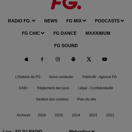
RADIO FG.
NEWS
FG MIX
PODCASTS
FG CHIC
FG DANCE
MAXXIMUM
FG SOUND
L'histoire de FG
Nous contacter
Publicité - Agence FG
DAB+
Règlement des jeux
Légal - Confidentialité
Gestion des cookies
Plan du site
Archives
2026
2025
2024
2023
2022
Live :
FG DJ RADIO
Webradios