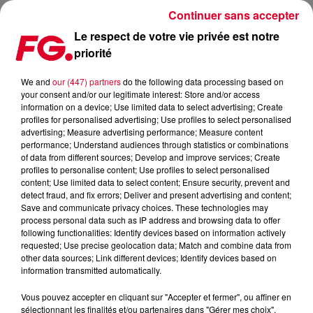
Continuer sans accepter
Le respect de votre vie privée est notre
priorité
FRED AGAIN .. OU L’ÉTOFFE D’UN (TRÈS) GRAND
We and
our (447) partners
do the following data processing based on
your consent and/or our legitimate interest: Store and/or access
Publié : 24 août 2021 à 17h34 par Jean-Baptiste BLANDIN
information on a device; Use limited data to select advertising; Create
profiles for personalised advertising; Use profiles to select personalised
advertising; Measure advertising performance; Measure content
performance; Understand audiences through statistics or combinations
of data from different sources; Develop and improve services; Create
profiles to personalise content; Use profiles to select personalised
content; Use limited data to select content; Ensure security, prevent and
detect fraud, and fix errors; Deliver and present advertising and content;
Save and communicate privacy choices. These technologies may
process personal data such as IP address and browsing data to offer
following functionalities: Identify devices based on information actively
requested; Use precise geolocation data; Match and combine data from
other data sources; Link different devices; Identify devices based on
information transmitted automatically.
Vous pouvez accepter en cliquant sur "Accepter et fermer", ou affiner en
sélectionnant les finalités et/ou partenaires dans "Gérer mes choix".