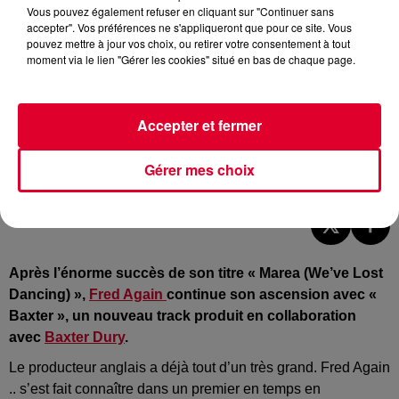
Vous pouvez également refuser en cliquant sur "Continuer sans
accepter". Vos préférences ne s'appliqueront que pour ce site. Vous
pouvez mettre à jour vos choix, ou retirer votre consentement à tout
moment via le lien "Gérer les cookies" situé en bas de chaque page.
Accepter et fermer
Fred Again
Gérer mes choix
Crédit :
Facebook - @Fred Again
Après l’énorme succès de son titre « Marea (We’ve Lost
Dancing) »,
Fred Again
continue son ascension avec «
Baxter », un nouveau track produit en collaboration
avec
Baxter Dury
.
Le producteur anglais a déjà tout d’un très grand. Fred Again
.. s’est fait connaître dans un premier en temps en