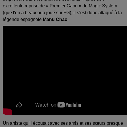
excellente reprise de « Premier
Gaou
» de
Magic
System
(que l'on a beaucoup joué sur FG), il s’est donc attaqué à la
légende espagnole
Manu
Chao
.
Un artiste qu’il écoutait avec ses amis et ses sœurs presque