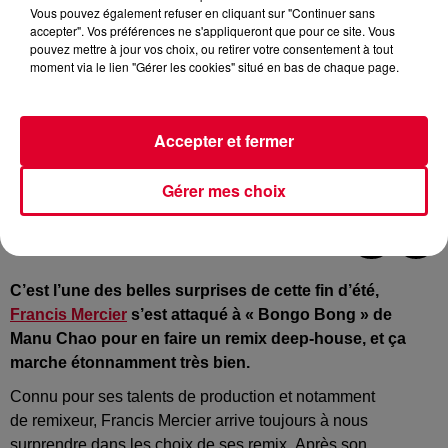
Vous pouvez également refuser en cliquant sur "Continuer sans
accepter". Vos préférences ne s'appliqueront que pour ce site. Vous
pouvez mettre à jour vos choix, ou retirer votre consentement à tout
moment via le lien "Gérer les cookies" situé en bas de chaque page.
Accepter et fermer
Francis Mercier & Manu Chao
Crédit :
Instagram :@ Francis Mercier
Gérer mes choix
C’est l’une des belles surprises de cette fin d’été,
Francis Mercier
s’est attaqué à « Bongo
Bong
» de
Manu
Chao
pour en faire un remix
deep-house
, et ça
marche étonnamment très bien.
Connu pour ses talents de production et notamment
de
remixeur
, Francis Mercier arrive toujours à nous
surprendre dans les choix de ses remix.
Après son