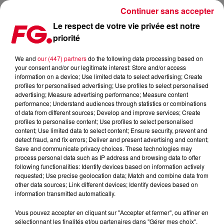
Continuer sans accepter
Le respect de votre vie privée est notre
priorité
FRANCIS MERCIER REPREND UN ÉNORME TUBE DE MANU CHAO
We and
our (447) partners
do the following data processing based on
your consent and/or our legitimate interest: Store and/or access
Publié : 29 août 2023 à 18h21 par Jean-Baptiste BLANDIN
information on a device; Use limited data to select advertising; Create
profiles for personalised advertising; Use profiles to select personalised
advertising; Measure advertising performance; Measure content
performance; Understand audiences through statistics or combinations
of data from different sources; Develop and improve services; Create
profiles to personalise content; Use profiles to select personalised
content; Use limited data to select content; Ensure security, prevent and
detect fraud, and fix errors; Deliver and present advertising and content;
Save and communicate privacy choices. These technologies may
process personal data such as IP address and browsing data to offer
following functionalities: Identify devices based on information actively
requested; Use precise geolocation data; Match and combine data from
other data sources; Link different devices; Identify devices based on
information transmitted automatically.
Vous pouvez accepter en cliquant sur "Accepter et fermer", ou affiner en
sélectionnant les finalités et/ou partenaires dans "Gérer mes choix".