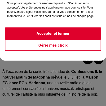
Vous pouvez également refuser en cliquant sur "Continuer sans
accepter". Vos préférences ne s'appliqueront que pour ce site. Vous
pouvez mettre à jour vos choix, ou retirer votre consentement à tout
moment via le lien "Gérer les cookies" situé en bas de chaque page.
Accepter et fermer
Gérer mes choix
À l’occasion de la sortie très attendue de
Confessions II, le
nouvel album de Madonna
prévue le 3 juillet,
la Maison
FG lance FG x Madonna
, une nouvelle radio digitale
entièrement consacrée à l’univers musical, artistique et
culturel de l’artiste la plus influente de l’histoire de la pop.