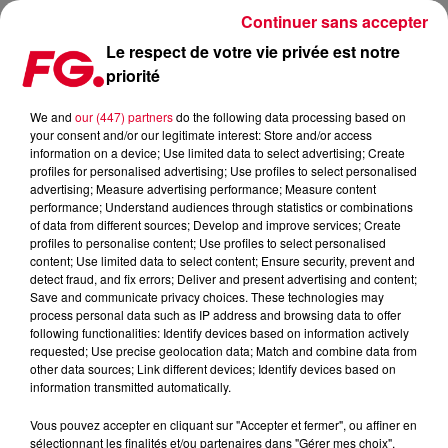
Continuer sans accepter
Le respect de votre vie privée est notre
priorité
FG X MADONNA : LA NOUVELLE RADIO DIGITALE DE LA MAISON FG
We and
our (447) partners
do the following data processing based on
your consent and/or our legitimate interest: Store and/or access
Publié : 9 juillet 2026 à 10h23
information on a device; Use limited data to select advertising; Create
profiles for personalised advertising; Use profiles to select personalised
advertising; Measure advertising performance; Measure content
performance; Understand audiences through statistics or combinations
of data from different sources; Develop and improve services; Create
profiles to personalise content; Use profiles to select personalised
content; Use limited data to select content; Ensure security, prevent and
detect fraud, and fix errors; Deliver and present advertising and content;
Save and communicate privacy choices. These technologies may
process personal data such as IP address and browsing data to offer
following functionalities: Identify devices based on information actively
requested; Use precise geolocation data; Match and combine data from
other data sources; Link different devices; Identify devices based on
information transmitted automatically.
Vous pouvez accepter en cliquant sur "Accepter et fermer", ou affiner en
sélectionnant les finalités et/ou partenaires dans "Gérer mes choix".