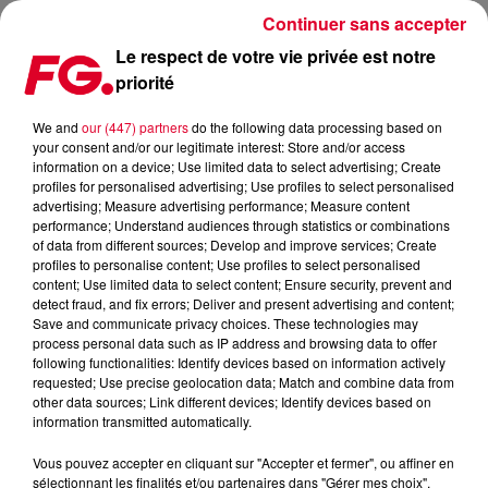
Continuer sans accepter
Le respect de votre vie privée est notre
priorité
FG VOYAGE : LE PROGRAMME DE LA SEMAINE
We and
our (447) partners
do the following data processing based on
your consent and/or our legitimate interest: Store and/or access
Publié : 1er juillet 2024 à 11h07 par Solène Cordier
information on a device; Use limited data to select advertising; Create
profiles for personalised advertising; Use profiles to select personalised
advertising; Measure advertising performance; Measure content
performance; Understand audiences through statistics or combinations
of data from different sources; Develop and improve services; Create
profiles to personalise content; Use profiles to select personalised
content; Use limited data to select content; Ensure security, prevent and
detect fraud, and fix errors; Deliver and present advertising and content;
Save and communicate privacy choices. These technologies may
process personal data such as IP address and browsing data to offer
following functionalities: Identify devices based on information actively
requested; Use precise geolocation data; Match and combine data from
other data sources; Link different devices; Identify devices based on
information transmitted automatically.
Vous pouvez accepter en cliquant sur "Accepter et fermer", ou affiner en
sélectionnant les finalités et/ou partenaires dans "Gérer mes choix".