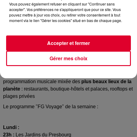
Vous pouvez également refuser en cliquant sur "Continuer sans
accepter". Vos préférences ne s'appliqueront que pour ce site. Vous
pouvez mettre à jour vos choix, ou retirer votre consentement à tout
moment via le lien "Gérer les cookies" situé en bas de chaque page.
FG Voyage
Crédit :
FG Voyage
Accepter et fermer
Gérer mes choix
Du lundi au mercredi sur Radio FG, à partir de 23 heures,
«
FG Voyage
» vous fait partager en DJ set l’ambiance et la
programmation musicale mixée des
plus beaux lieux de la
planète
: restaurants, boutique-hôtels et palaces, rooftops et
plages privées
Le programme "FG Voyage" de la semaine :
Lundi :
23h :
Les Jardins du Presbourg