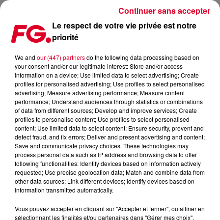
Continuer sans accepter
Le respect de votre vie privée est notre
priorité
FG VOYAGE : LE PROGRAMME DE LA SEMAINE
We and
our (447) partners
do the following data processing based on
your consent and/or our legitimate interest: Store and/or access
Publié : 29 janvier 2024 à 12h49 par Solène Cordier
information on a device; Use limited data to select advertising; Create
profiles for personalised advertising; Use profiles to select personalised
advertising; Measure advertising performance; Measure content
performance; Understand audiences through statistics or combinations
of data from different sources; Develop and improve services; Create
profiles to personalise content; Use profiles to select personalised
content; Use limited data to select content; Ensure security, prevent and
detect fraud, and fix errors; Deliver and present advertising and content;
Save and communicate privacy choices. These technologies may
process personal data such as IP address and browsing data to offer
following functionalities: Identify devices based on information actively
requested; Use precise geolocation data; Match and combine data from
other data sources; Link different devices; Identify devices based on
information transmitted automatically.
Vous pouvez accepter en cliquant sur "Accepter et fermer", ou affiner en
sélectionnant les finalités et/ou partenaires dans "Gérer mes choix".