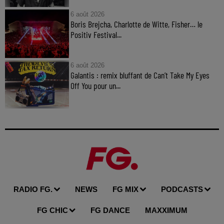
6 août 2026
Boris Brejcha, Charlotte de Witte, Fisher… le
Positiv Festival...
6 août 2026
Galantis : remix bluffant de Can’t Take My Eyes
Off You pour un...
RADIO FG.
NEWS
FG MIX
PODCASTS
FG CHIC
FG DANCE
MAXXIMUM