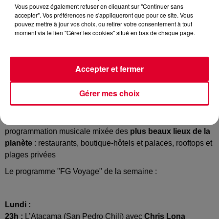
Vous pouvez également refuser en cliquant sur "Continuer sans
accepter". Vos préférences ne s'appliqueront que pour ce site. Vous
pouvez mettre à jour vos choix, ou retirer votre consentement à tout
moment via le lien "Gérer les cookies" situé en bas de chaque page.
FG Voyage
Crédit :
FG Voyage
Accepter et fermer
Gérer mes choix
Du lundi au mercredi sur Radio FG, à partir de 23 heures,
«
FG Voyage
» vous fait partager en DJ set l’ambiance et la
programmation musicale mixée des
plus beaux lieux de la
planète
: restaurants, boutique-hôtels et palaces, rooftops et
plages privées
Le programme "FG Voyage" de la semaine :
Lundi :
23h :
L’Atacama (San Pedro Chili) avec
Chris Lona