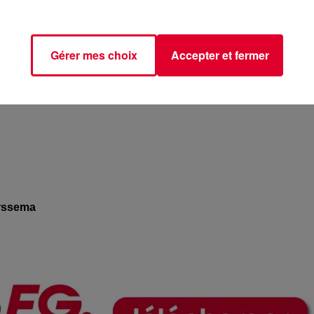
Gérer mes choix
Accepter et fermer
rssema