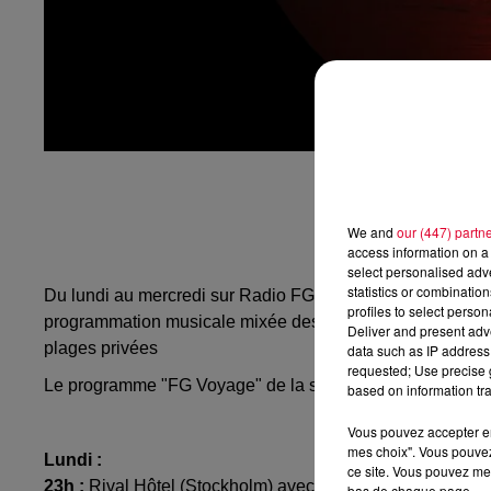
We and
our (447) partn
access information on a 
select personalised ad
statistics or combinatio
Du lundi au mercredi sur Radio FG, à partir de 23 heures,
profiles to select person
programmation musicale mixée des
plus beaux lieux de 
Deliver and present adv
plages privées
data such as IP address 
requested; Use precise g
Le programme "FG Voyage" de la semaine :
based on information tra
Vous pouvez accepter en 
mes choix". Vous pouvez
Lundi :
ce site. Vous pouvez met
23h :
Rival Hôtel (Stockholm) avec
Carlos Norlén
bas de chaque page.