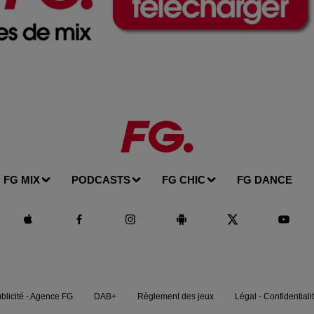
FG MIX
PODCASTS
FG CHIC
FG DANCE
blicité - Agence FG
DAB+
Règlement des jeux
Légal - Confidentiali