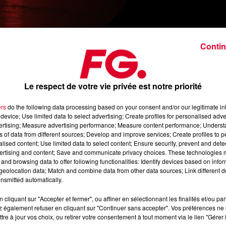
Contin
FG Voy
Crédit :
FG Voy
Le respect de votre vie privée est notre priorité
ers
do the following data processing based on your consent and/or our legitimate int
device; Use limited data to select advertising; Create profiles for personalised adver
vertising; Measure advertising performance; Measure content performance; Unders
ns of data from different sources; Develop and improve services; Create profiles to 
 «
FG Voyage
» vous fait partager en DJ set l’ambiance et la
alised content; Use limited data to select content; Ensure security, prevent and detect
la planète
: restaurants, boutique-hôtels et palaces, rooftops et
ertising and content; Save and communicate privacy choices. These technologies
and browsing data to offer following functionalities: Identify devices based on infor
eolocation data; Match and combine data from other data sources; Link different de
nsmitted automatically.
cliquant sur "Accepter et fermer", ou affiner en sélectionnant les finalités et/ou pa
 également refuser en cliquant sur "Continuer sans accepter". Vos préférences ne 
tre à jour vos choix, ou retirer votre consentement à tout moment via le lien "Gérer 