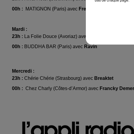
00h :
MATIGNON (Paris) avec
Fredelux
Mardi :
23h :
La Folie Douce (Avoriaz) avec
Gautier
00h :
BUDDHA BAR (Paris) avec
Ravin
Mercredi :
23h :
Chérie Chérie (Strasbourg) avec
Breaktet
00h :
Chez Charly (Côtes-d’Armor) avec
Francky Deme