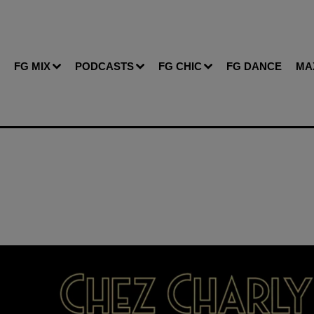
FG MIX
PODCASTS
FG CHIC
FG DANCE
MA