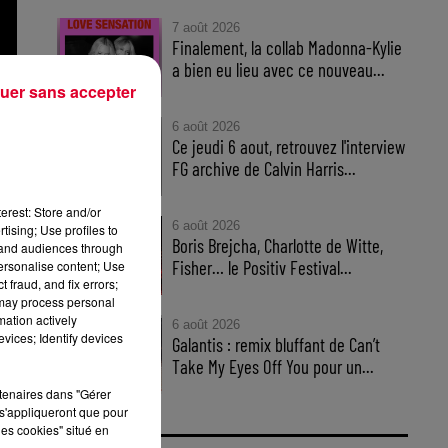
7 août 2026
Finalement, la collab Madonna-Kylie
a bien eu lieu avec ce nouveau...
uer sans accepter
6 août 2026
Ce jeudi 6 aout, retrouvez l'interview
age
FG archive de Calvin Harris...
age
erest: Store and/or
6 août 2026
tising; Use profiles to
Boris Brejcha, Charlotte de Witte,
tand audiences through
Fisher… le Positiv Festival...
personalise content; Use
 fraud, and fix errors;
 may process personal
mation actively
6 août 2026
vices; Identify devices
Galantis : remix bluffant de Can’t
Take My Eyes Off You pour un...
rtenaires dans "Gérer
s'appliqueront que pour
les cookies" situé en