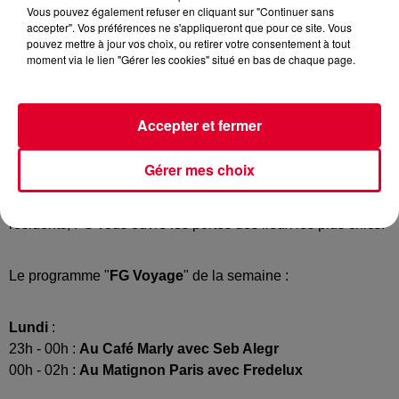
Vous pouvez également refuser en cliquant sur "Continuer sans
accepter". Vos préférences ne s'appliqueront que pour ce site. Vous
pouvez mettre à jour vos choix, ou retirer votre consentement à tout
moment via le lien "Gérer les cookies" situé en bas de chaque page.
Accepter et fermer
Du lundi au mercredi à partir de 23 heures, "
FG Voyage
"
Gérer mes choix
vous fait voyager en musique dans
les plus beaux lieux de
la planète
: avec les rooftops, les palaces et leurs DJs
résidents, FG vous ouvre les portes des lieux les plus chics.
Le programme "
FG Voyage
" de la semaine :
Lundi
:
23h - 00h :
Au Café Marly avec Seb Alegr
00h - 02h :
Au Matignon Paris avec Fredelux