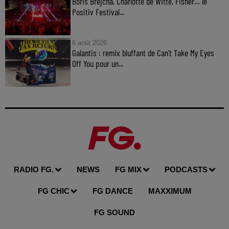
Boris Brejcha, Charlotte de Witte, Fisher… le
Positiv Festival...
6 août 2026
Galantis : remix bluffant de Can’t Take My Eyes
Off You pour un...
RADIO FG.
NEWS
FG MIX
PODCASTS
FG CHIC
FG DANCE
MAXXIMUM
FG SOUND