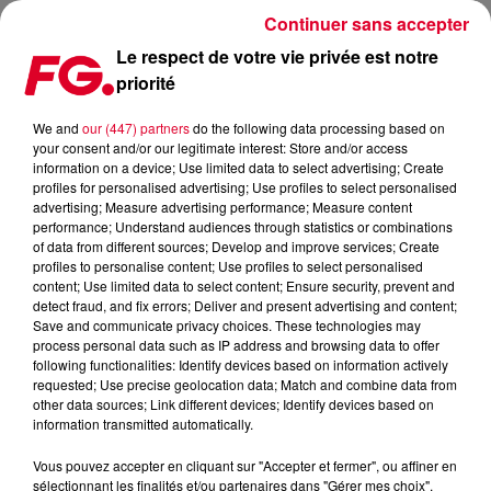
Continuer sans accepter
Le respect de votre vie privée est notre
priorité
FG VOYAGE : LE PROGRAMME DE LA SEMAINE
We and
our (447) partners
do the following data processing based on
your consent and/or our legitimate interest: Store and/or access
Publié : 19 septembre 2022 à 16h19 par Solène Cordier
information on a device; Use limited data to select advertising; Create
profiles for personalised advertising; Use profiles to select personalised
advertising; Measure advertising performance; Measure content
performance; Understand audiences through statistics or combinations
of data from different sources; Develop and improve services; Create
profiles to personalise content; Use profiles to select personalised
content; Use limited data to select content; Ensure security, prevent and
detect fraud, and fix errors; Deliver and present advertising and content;
Save and communicate privacy choices. These technologies may
process personal data such as IP address and browsing data to offer
following functionalities: Identify devices based on information actively
requested; Use precise geolocation data; Match and combine data from
other data sources; Link different devices; Identify devices based on
information transmitted automatically.
Vous pouvez accepter en cliquant sur "Accepter et fermer", ou affiner en
sélectionnant les finalités et/ou partenaires dans "Gérer mes choix".